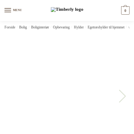
Skip
Skip
to
to
MENU
0
navigation
content
Forside
/
Bolig
/
Boliginteriør
/
Opbevaring
/
Hylder
/
Egetræshylder til hjemmet
/
vid