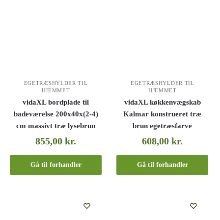
EGETRÆSHYLDER TIL
EGETRÆSHYLDER TIL
HJEMMET
HJEMMET
vidaXL bordplade til
vidaXL køkkenvægskab
badeværelse 200x40x(2-4)
Kalmar konstrueret træ
cm massivt træ lysebrun
brun egetræsfarve
855,00
kr.
608,00
kr.
Gå til forhandler
Gå til forhandler