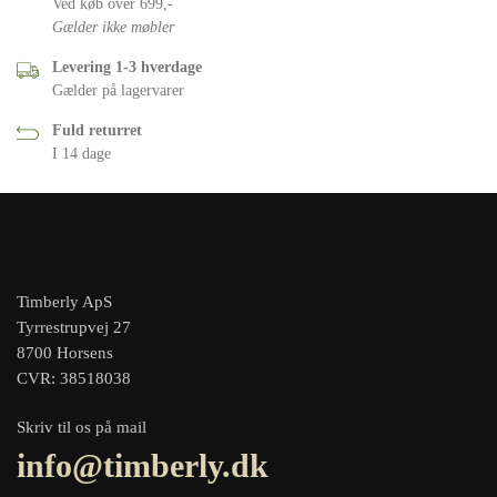
Ved køb over 699,-
Gælder ikke møbler
Levering 1-3 hverdage
Gælder på lagervarer
Fuld returret
I 14 dage
Timberly ApS
Tyrrestrupvej 27
8700 Horsens
CVR: 38518038
Skriv til os på mail
info@timberly.dk