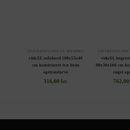
EGETRÆSHYLDER TIL HJEMMET
EGETRÆSHYLDER 
vidaXL sofabord 100x55x40
vidaXL bogreo
cm konstrueret træ brun
80x30x166 cm kon
egetræsfarve
røget eg
316,00
kr.
762,0