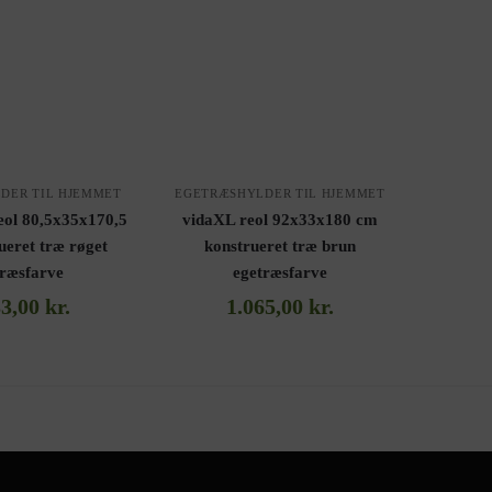
DER TIL HJEMMET
EGETRÆSHYLDER TIL HJEMMET
eol 80,5x35x170,5
vidaXL reol 92x33x180 cm
ueret træ røget
konstrueret træ brun
træsfarve
egetræsfarve
33,00
kr.
1.065,00
kr.