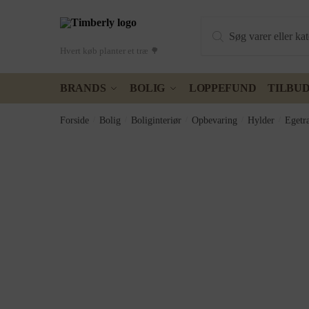
Skip
Skip
Products
to
to
search
navigation
content
Hvert køb planter et træ 🌳
BRANDS
BOLIG
LOPPEFUND
TILBU
Forside
/
Bolig
/
Boliginteriør
/
Opbevaring
/
Hylder
/
Egetr