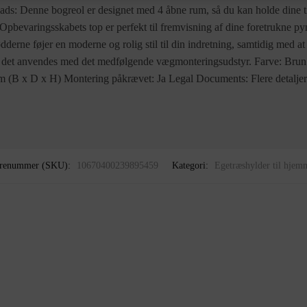
ads: Denne bogreol er designet med 4 åbne rum, så du kan holde dine t
 Opbevaringsskabets top er perfekt til fremvisning af dine foretrukne p
derne føjer en moderne og rolig stil til din indretning, samtidig med at 
kal det anvendes med det medfølgende vægmonteringsudstyr. Farve: Brun
cm (B x D x H) Montering påkrævet: Ja Legal Documents: Flere detaljer
renummer (SKU):
10670400239895459
Kategori:
Egetræshylder til hjem