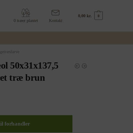
0,00
kr.
0
0 træer plantet
Kontakt
getræsfarve
ol 50x31x137,5
et træ brun
il forhandler