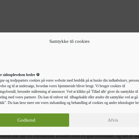
 mechanism.
Samtykke til cookies
r sideoplevelsen bedre 🍪
gne og tredjeparters cookies på vores website med henblik på at huske din indkøbskurv, persona
else og til at undersøge, hvordan vores hjemmeside bliver brugt. Vi bruger cookies til
ngsformål, herunder målretning af annoncer. Ved at klikke på 'Tillad alle' giver du samtykke til 
eling med vores partnere. Du kan til enhver tid tilbagekalde eller ændre dit samtykke ved at gå t
tik”. Du kan læse mere om vores indsamling og behandling af cookies og andre teknologier he
Beskrivelse
Yderligere information
Godkend
Afvis
il organisering af dine bøger, og den vil føje et strejf af moderne charme
ueret træ har en enestående kvalitet med en glat overflade, og det er båd