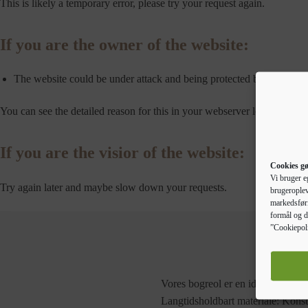
This is likely a temporary error, please try your request again.
If you are the owner of the website:
The website could be under attack and being protected by a throtle
You can see the detailed reason for this in your webserver logs.
If you are the visior of the website:
Cookies gø
Vi bruger e
Try again later and maybe slow down your requests.
brugeroplev
markedsføri
formål og d
”Cookiepoli
Vores bogreol er en ideel løsning t
Langtidsholdbart materiale: Konstr