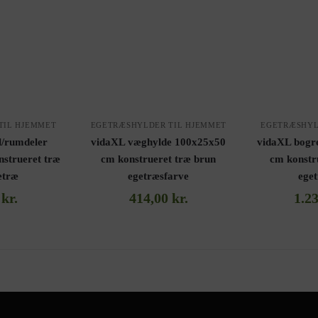
TIL HJEMMET
EGETRÆSHYLDER TIL HJEMMET
EGETRÆSHYL
l/rumdeler
vidaXL væghylde 100x25x50
vidaXL bogr
strueret træ
cm konstrueret træ brun
cm konstr
etræ
egetræsfarve
ege
0
kr.
414,00
kr.
1.2