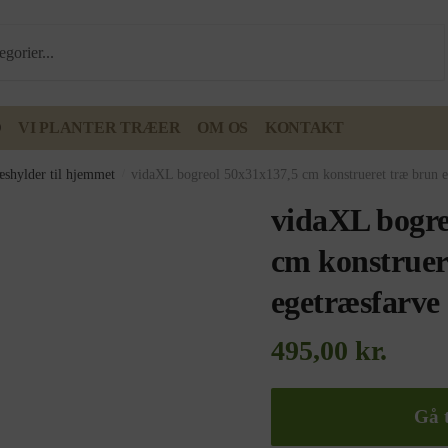
D
VI PLANTER TRÆER
OM OS
KONTAKT
æshylder til hjemmet
/
vidaXL bogreol 50x31x137,5 cm konstrueret træ brun e
vidaXL bogre
cm konstruer
egetræsfarve
495,00
kr.
Gå t