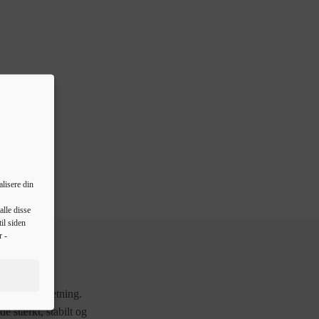
lisere din
alle disse
il siden
r -
 til din indretning.
e stærkt, stabilt og