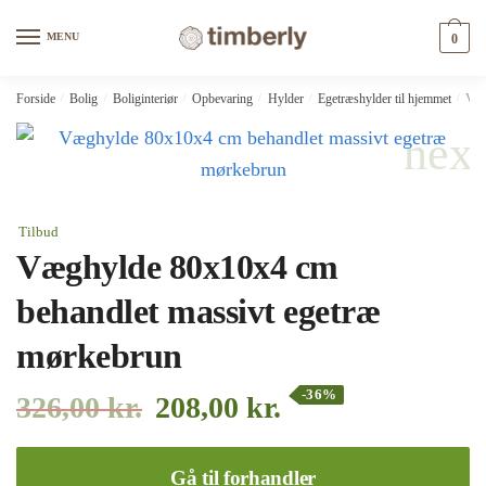
Skip
Skip
to
to
MENU
0
navigation
content
Forside
/
Bolig
/
Boliginteriør
/
Opbevaring
/
Hylder
/
Egetræshylder til hjemmet
/
Væg
Tilbud
Væghylde 80x10x4 cm
behandlet massivt egetræ
mørkebrun
-36%
326,00
kr.
208,00
kr.
Gå til forhandler