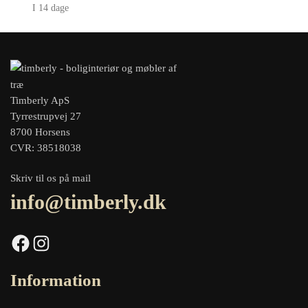
I 14 dage
Timberly ApS
Tyrrestrupvej 27
8700 Horsens
CVR: 38518038
Skriv til os på mail
info@timberly.dk
Facebook
Instagram
Information