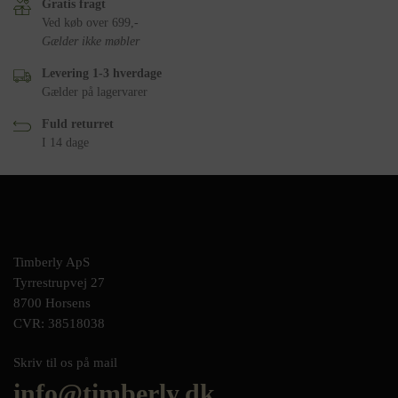
Gratis fragt
Ved køb over 699,-
Gælder ikke møbler
Levering 1-3 hverdage
Gælder på lagervarer
Fuld returret
I 14 dage
Timberly ApS
Tyrrestrupvej 27
8700 Horsens
CVR: 38518038
Skriv til os på mail
info@timberly.dk