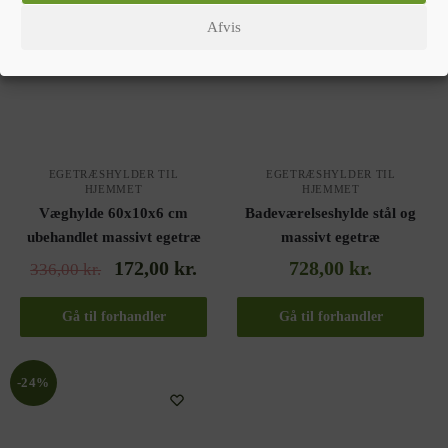
Afvis
EGETRÆSHYLDER TIL
EGETRÆSHYLDER TIL
HJEMMET
HJEMMET
Væghylde 60x10x6 cm
Badeværelseshylde stål og
ubehandlet massivt egetræ
massivt egetræ
172,00
kr.
728,00
kr.
336,00
kr.
Gå til forhandler
Gå til forhandler
-24%