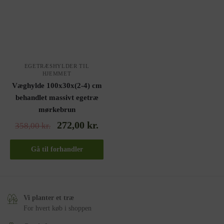
EGETRÆSHYLDER TIL
HJEMMET
Væghylde 100x30x(2-4) cm
behandlet massivt egetræ
mørkebrun
272,00
kr.
358,00
kr.
Gå til forhandler
Vi planter et træ
For hvert køb i shoppen