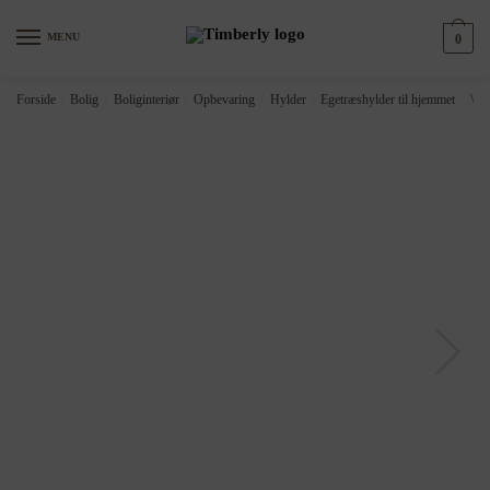
Skip
Skip
to
to
MENU
0
navigation
content
Forside
/
Bolig
/
Boliginteriør
/
Opbevaring
/
Hylder
/
Egetræshylder til hjemmet
/
Væg