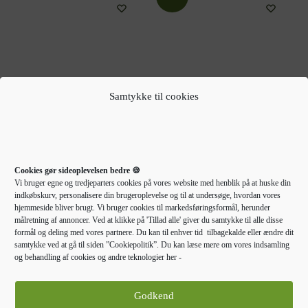
Samtykke til cookies
EGETRÆSHYLDER TIL
EGETRÆSHYLDER TIL
HJEMMET
HJEMMET
vidaXL skoreol 60x42x69
Væghylde 200x40x(2-4) cm
Cookies gør sideoplevelsen bedre 🍪
cm konstrueret træ røget
behandlet massivt egetræ
Vi bruger egne og tredjeparters cookies på vores website med henblik på at huske din
egetræsfarve
lysebrun
indkøbskurv, personalisere din brugeroplevelse og til at undersøge, hvordan vores
hjemmeside bliver brugt. Vi bruger cookies til markedsføringsformål, herunder
444,00
kr.
612,00
kr.
718,00
kr.
målretning af annoncer. Ved at klikke på 'Tillad alle' giver du samtykke til alle disse
formål og deling med vores partnere. Du kan til enhver tid tilbagekalde eller ændre dit
samtykke ved at gå til siden ”Cookiepolitik”. Du kan læse mere om vores indsamling
Gå til forhandler
Gå til forhandler
og behandling af cookies og andre teknologier her -
-49%
Godkend