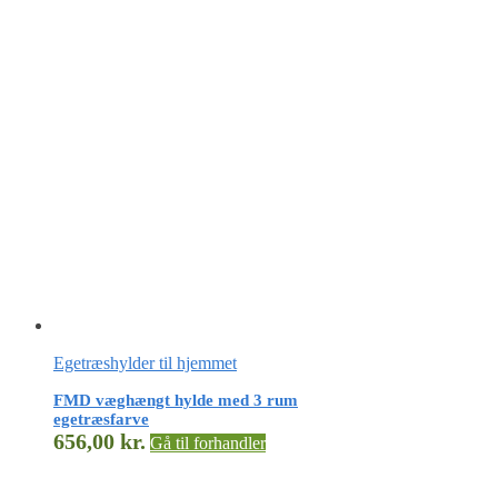
Egetræshylder til hjemmet
FMD væghængt hylde med 3 rum
egetræsfarve
656,00
kr.
Gå til forhandler