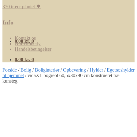
370 træer plantet 🌳
Info
Kontakt os
0,00
kr.
0
Om Timberly
Handelsbetingelser
0,00
kr.
0
Forside
/
Bolig
/
Boliginteriør
/
Opbevaring
/
Hylder
/
Egetræshylder
til hjemmet
/
vidaXL bogreol 60,5x30x90 cm konstrueret træ
kunsteg