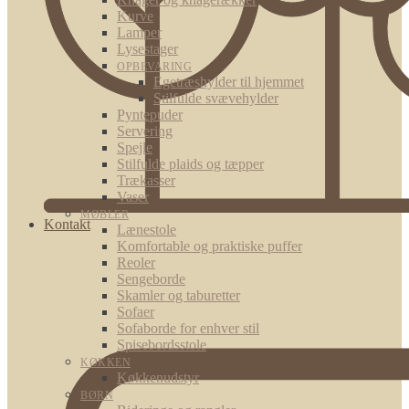
Kurve
Lamper
Lysestager
OPBEVARING
Egetræshylder til hjemmet
Stilfulde svævehylder
Pyntepuder
Servering
Spejle
Stilfulde plaids og tæpper
Trækasser
Vaser
MØBLER
Kontakt
Lænestole
Komfortable og praktiske puffer
Reoler
Sengeborde
Skamler og taburetter
Sofaer
Sofaborde for enhver stil
Spisebordsstole
KØKKEN
Køkkenudstyr
BØRN