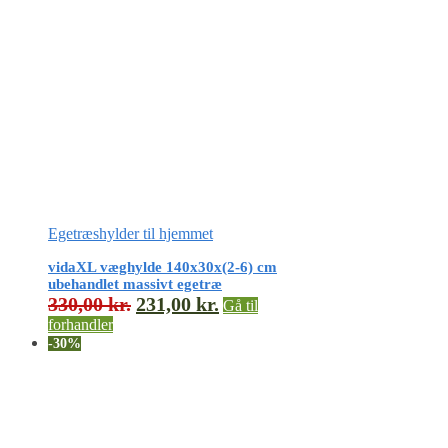
Egetræshylder til hjemmet
vidaXL væghylde 140x30x(2-6) cm
ubehandlet massivt egetræ
330,00
kr.
231,00
kr.
Gå til
forhandler
-30%