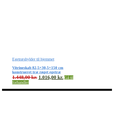
Egetræshylder til hjemmet
Vitrineskab 82,5×30,5×150 cm
konstrueret træ røget egetræ
1.448,00
kr.
1.016,00
kr.
Gå til
forhandler