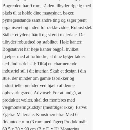
Bogreolen har 9 rum, så den tilbyder rigelig med
plads til at holde dine magasiner, bøger,
pyntegenstande samt andre ting og sager pænt
organiseret og inden for rækkevidde. Robust stel:
Stål er et yderst hårdt og stærkt materiale. Det
tilbyder robusthed og stabilitet. Høje kanter:
Bogstativet har høje kanter bagpå, hvilket
hjælper med at forhindre, at dine bøger falder
ned. Industriel stil: Tilføj en charmerende
industriel stil i dit interiør. Skab et design i din
stue, der minder om gamle fabrikker og
industrielle områder ved hjælp af denne
opbevaringsreol. Advarsel: For at undgå, at
produktet vælter, skal det monteres med
vægmonteringsudstyr (medfølger ikke). Farve:
Egetræ Materiale: Konstrueret træ Med 6
firkantede rum (3 rum med låger) Produktmål:
60,5 x 30 x 90 cm (B x D x H) Montering