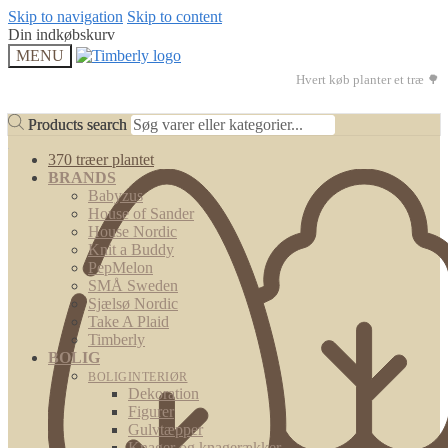
Skip to navigation
Skip to content
Din indkøbskurv
MENU
Hvert køb planter et træ 🌳
Products search
Products search
370 træer plantet
BRANDS
Babyzus
House of Sander
House Nordic
Knit a Buddy
PepMelon
SMÅ Sweden
Sjælsø Nordic
Take A Plaid
Timberly
BOLIG
BOLIGINTERIØR
Dekoration
Figurer
Gulvtæpper
Knager og knagerækker