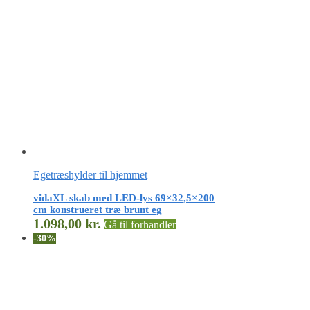
Egetræshylder til hjemmet
vidaXL skab med LED-lys 69×32,5×200
cm konstrueret træ brunt eg
1.098,00
kr.
Gå til forhandler
-30%