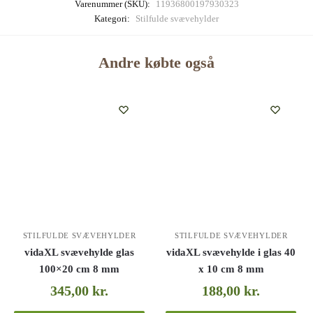
Varenummer (SKU):
11936800197930323
Kategori:
Stilfulde svævehylder
Andre købte også
STILFULDE SVÆVEHYLDER
STILFULDE SVÆVEHYLDER
vidaXL svævehylde glas
vidaXL svævehylde i glas 40
100×20 cm 8 mm
x 10 cm 8 mm
345,00
kr.
188,00
kr.