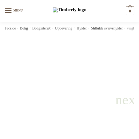
Skip
Skip
to
to
MENU
0
navigation
content
Forside
/
Bolig
/
Boliginteriør
/
Opbevaring
/
Hylder
/
Stilfulde svævehylder
/
væghæng