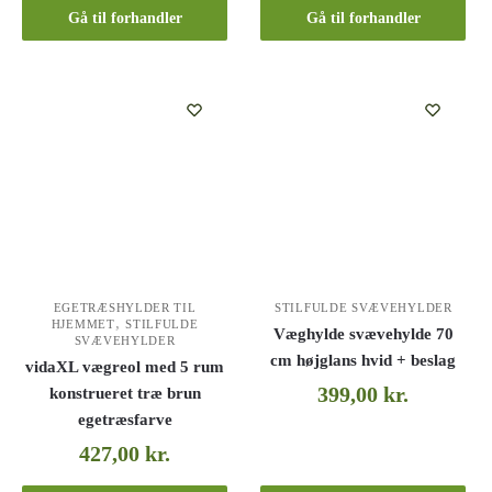
Gå til forhandler
Gå til forhandler
EGETRÆSHYLDER TIL
STILFULDE SVÆVEHYLDER
,
HJEMMET
STILFULDE
Væghylde svævehylde 70
SVÆVEHYLDER
cm højglans hvid + beslag
vidaXL vægreol med 5 rum
399,00
kr.
konstrueret træ brun
egetræsfarve
427,00
kr.