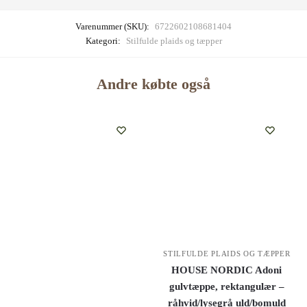
Varenummer (SKU):
6722602108681404
Kategori:
Stilfulde plaids og tæpper
Andre købte også
STILFULDE PLAIDS OG TÆPPER
HOUSE NORDIC Adoni
gulvtæppe, rektangulær –
råhvid/lysegrå uld/bomuld