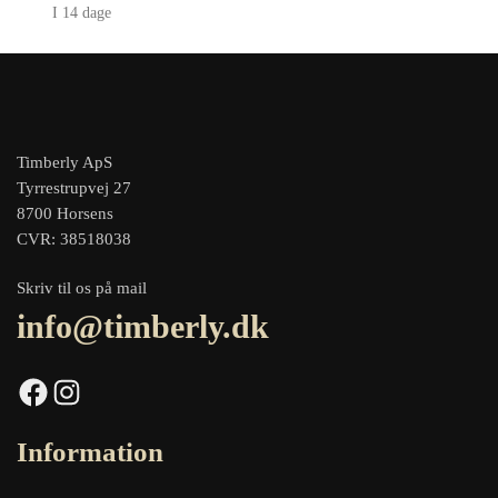
I 14 dage
Timberly ApS
Tyrrestrupvej 27
8700 Horsens
CVR: 38518038
Skriv til os på mail
info@timberly.dk
Facebook
Instagram
Information