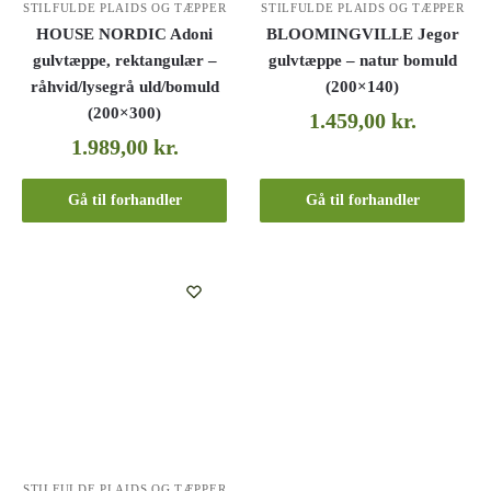
STILFULDE PLAIDS OG TÆPPER
STILFULDE PLAIDS OG TÆPPER
HOUSE NORDIC Adoni
BLOOMINGVILLE Jegor
gulvtæppe, rektangulær –
gulvtæppe – natur bomuld
råhvid/lysegrå uld/bomuld
(200×140)
(200×300)
1.459,00
kr.
1.989,00
kr.
Gå til forhandler
Gå til forhandler
STILFULDE PLAIDS OG TÆPPER