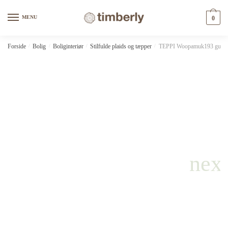
Skip
Skip
to
to
MENU
0
navigation
content
Forside
/
Bolig
/
Boliginteriør
/
Stilfulde plaids og tæpper
/
TEPPI Woopamuk193 gulvtæpp