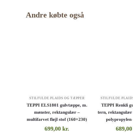
Andre købte også
STILFULDE PLAIDS OG TÆPPER
STILFULDE PLAID
TEPPI ELS1801 gulvtæppe, m.
TEPPI Renkli g
mønster, rektangulær –
tern, rektangulær
multifarvet fløjl stof (160×230)
polypropylen
699,00
kr.
689,0