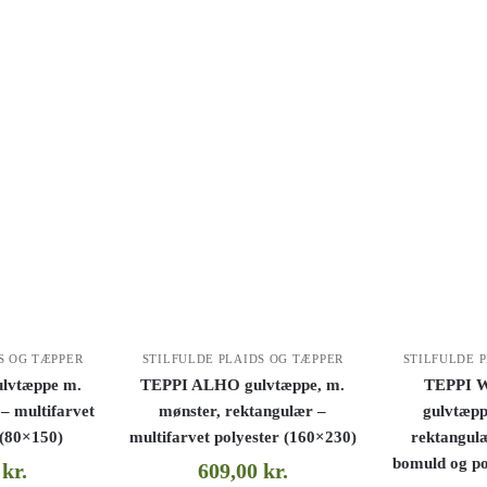
S OG TÆPPER
STILFULDE PLAIDS OG TÆPPER
STILFULDE 
ulvtæppe m.
TEPPI ALHO gulvtæppe, m.
TEPPI 
 – multifarvet
mønster, rektangulær –
gulvtæpp
 (80×150)
multifarvet polyester (160×230)
rektangulæ
bomuld og po
0
kr.
609,00
kr.