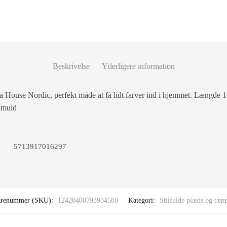
Beskrivelse
Yderligere information
ra House Nordic, perfekt måde at få lidt farver ind i hjemmet. Længd
omuld
5713917016297
arenummer (SKU):
12420400793934588
Kategori:
Stilfulde plaids og tæp