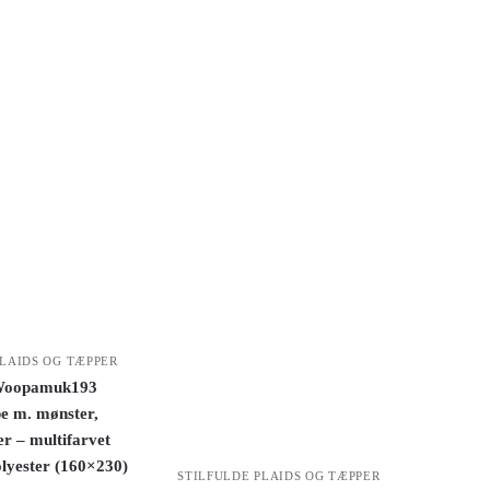
PLAIDS OG TÆPPER
Woopamuk193
e m. mønster,
r – multifarvet
lyester (160×230)
STILFULDE PLAIDS OG TÆPPER