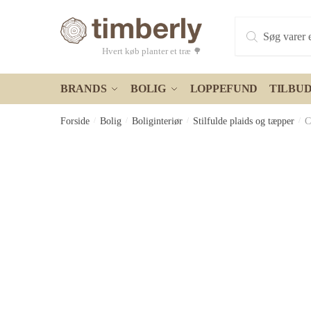
Skip
Skip
Products
to
to
search
navigation
content
Hvert køb planter et træ 🌳
BRANDS
BOLIG
LOPPEFUND
TILBU
Forside
/
Bolig
/
Boliginteriør
/
Stilfulde plaids og tæpper
/
C