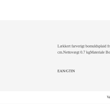
Lækkert farverigt bomuldsplaid f
cm.Nettovægt 0.7 kgMateriale B
EAN/GTIN
V