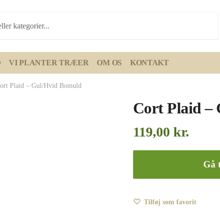
D
VI PLANTER TRÆER
OM OS
KONTAKT
ort Plaid – Gul/Hvid Bomuld
Cort Plaid –
119,00
kr.
Gå t
Tilføj som favorit