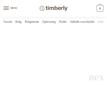
Skip
Skip
to
to
MENU
0
navigation
content
Forside
/
Bolig
/
Boliginteriør
/
Opbevaring
/
Hylder
/
Stilfulde svævehylder
/
Svævehy