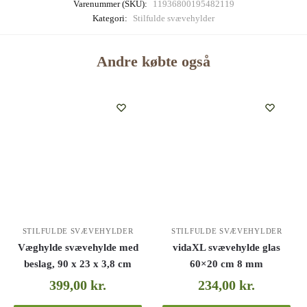
Varenummer (SKU):
11936800195482119
Kategori:
Stilfulde svævehylder
Andre købte også
STILFULDE SVÆVEHYLDER
STILFULDE SVÆVEHYLDER
Væghylde svævehylde med
vidaXL svævehylde glas
beslag, 90 x 23 x 3,8 cm
60×20 cm 8 mm
399,00
kr.
234,00
kr.