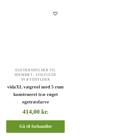
EGETRÆSHYLDER TIL
,
HJEMMET
STILFULDE
SVÆVEHYLDER
vidaXL vægreol med 5 rum
konstrueret træ røget
egetræsfarve
414,00
kr.
Gå til forhandler