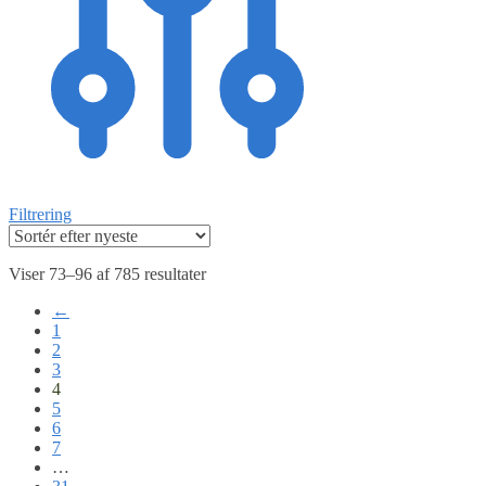
Filtrering
Viser 73–96 af 785 resultater
←
1
2
3
4
5
6
7
…