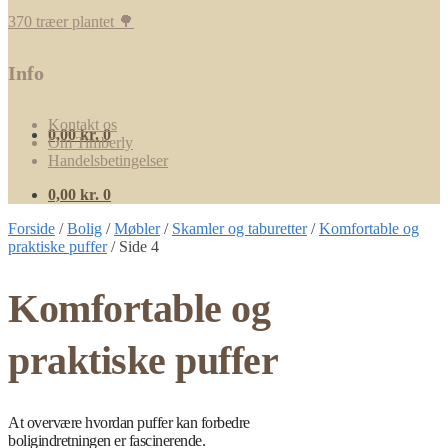
370 træer plantet 🌳
Info
Kontakt os
0,00
kr.
0
Om Timberly
Handelsbetingelser
0,00
kr.
0
Forside
/
Bolig
/
Møbler
/
Skamler og taburetter
/
Komfortable og
praktiske puffer
/
Side 4
Komfortable og
praktiske puffer
At overvære hvordan puffer kan forbedre
boligindretningen er fascinerende.