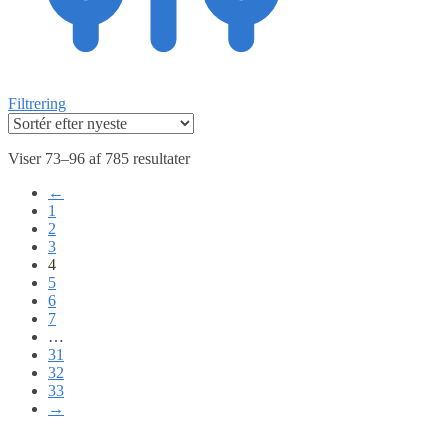
Filtrering
Viser 73–96 af 785 resultater
←
1
2
3
4
5
6
7
…
31
32
33
→