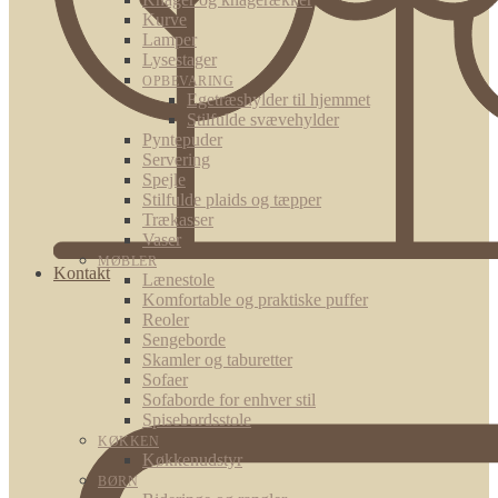
Kurve
Lamper
Lysestager
OPBEVARING
Egetræshylder til hjemmet
Stilfulde svævehylder
Pyntepuder
Servering
Spejle
Stilfulde plaids og tæpper
Trækasser
Vaser
MØBLER
Kontakt
Lænestole
Komfortable og praktiske puffer
Reoler
Sengeborde
Skamler og taburetter
Sofaer
Sofaborde for enhver stil
Spisebordsstole
KØKKEN
Køkkenudstyr
BØRN