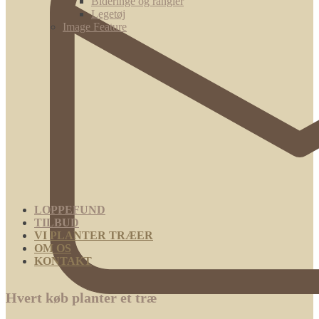
Bideringe og rangler
Legetøj
Image Feature
LOPPEFUND
TILBUD
VI PLANTER TRÆER
OM OS
KONTAKT
Hvert køb planter et træ