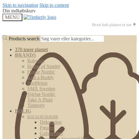
Skip to navigation
Skip to content
Din indkøbskurv
MENU
Hvert køb planter et træ 🌳
Products search
Products search
370 træer plantet
BRANDS
Babyzus
House of Sander
House Nordic
Knit a Buddy
PepMelon
SMÅ Sweden
Sjælsø Nordic
Take A Plaid
Timberly
BOLIG
BOLIGINTERIØR
Dekoration
Figurer
Gulvtæpper
Knager og knagerækker