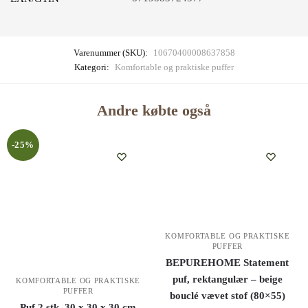
Varenummer (SKU):
10670400008637858
Kategori:
Komfortable og praktiske puffer
Andre købte også
-25%
KOMFORTABLE OG PRAKTISKE
PUFFER
BEPUREHOME Statement
puf, rektangulær – beige
KOMFORTABLE OG PRAKTISKE
PUFFER
bouclé vævet stof (80×55)
Puf 2 stk. 30 x 30 x 30 cm