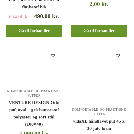
2,00
kr.
fløjlsstof blå
490,00
kr.
654,00
kr.
Gå til forhandler
Gå til forhandler
KOMFORTABLE OG PRAKTISKE
PUFFER
VENTURE DESIGN Otto
puf, oval – grå bamsestof
KOMFORTABLE OG PRAKTISKE
PUFFER
polyester og sort stål
vidaXL håndlavet puf 45 x
(100×40)
30 jute brun
1.069,00
kr.