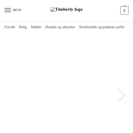
Skip
Skip
to
to
MENU
0
navigation
content
Forside
/
Bolig
/
Møbler
/
Skamler og taburetter
/
Komfortable og praktiske puffer
/
vid