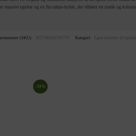
r massivt egetræ og en fin rattan-hylde, der tilfører en rustik og koloni
arenummer (SKU):
3827200203785779
Kategori:
Egetræshylder til hjemm
-33%