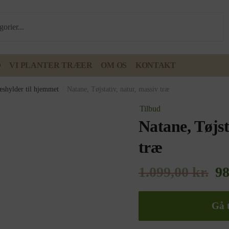
D
VI PLANTER TRÆER
OM OS
KONTAKT
æshylder til hjemmet
/
Natane, Tøjstativ, natur, massiv træ
Tilbud
Natane, Tøjst
træ
1.099,00
kr.
9
Gå t