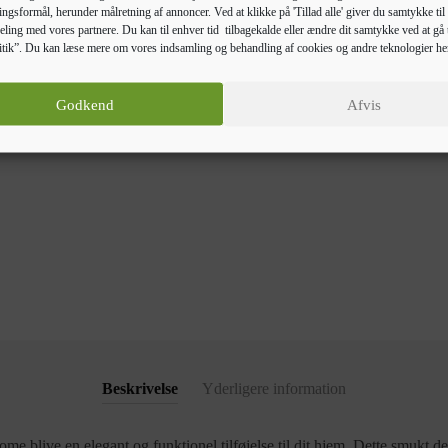
ngsformål, herunder målretning af annoncer. Ved at klikke på 'Tillad alle' giver du samtykke til 
eling med vores partnere. Du kan til enhver tid tilbagekalde eller ændre dit samtykke ved at gå t
tik”. Du kan læse mere om vores indsamling og behandling af cookies og andre teknologier he
Godkend
Afvis
 mechanism.
Beskrivelse
Yderligere information
e blive en elegant og funktionel tilføjelse til dit hjem. Dette smukt desi