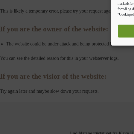
markedsføri
formål og d
This is likely a temporary error, please try your request again.
”Cookiepoli
If you are the owner of the website:
The website could be under attack and being protected by a throtle
You can see the detailed reason for this in your webserver logs.
If you are the visior of the website:
Try again later and maybe slow down your requests.
Lad Natane tøjstativet fra Kave Hom