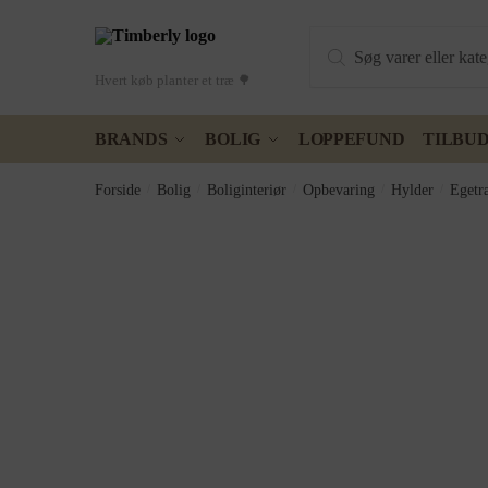
Skip
Skip
Products
to
to
search
navigation
content
Hvert køb planter et træ 🌳
BRANDS
BOLIG
LOPPEFUND
TILBU
Forside
/
Bolig
/
Boliginteriør
/
Opbevaring
/
Hylder
/
Egetr