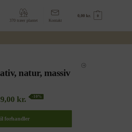
0,00
kr.
0
370 træer plantet
Kontakt
ativ, natur, massiv
-10%
89,00
kr.
il forhandler