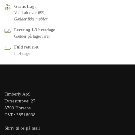
Gratis fragt
Ved køb over 699,-
Gælder ikke møbler
Levering 1-3 hverdage
Gælder på lagervarer
Fuld returret
I 14 dage
Timberly ApS
Tyrrestrupvej 27
8700 Horsens
CVR: 38518038
Skriv til os på mail