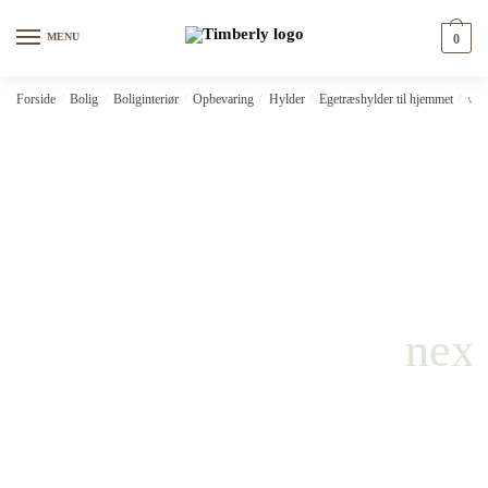
Skip
Skip
to
to
MENU
0
navigation
content
Forside
/
Bolig
/
Boliginteriør
/
Opbevaring
/
Hylder
/
Egetræshylder til hjemmet
/
vid