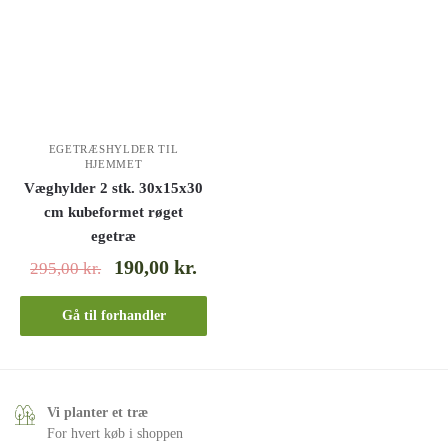
EGETRÆSHYLDER TIL
HJEMMET
Væghylder 2 stk. 30x15x30
cm kubeformet røget
egetræ
190,00
kr.
295,00
kr.
Gå til forhandler
Vi planter et træ
For hvert køb i shoppen