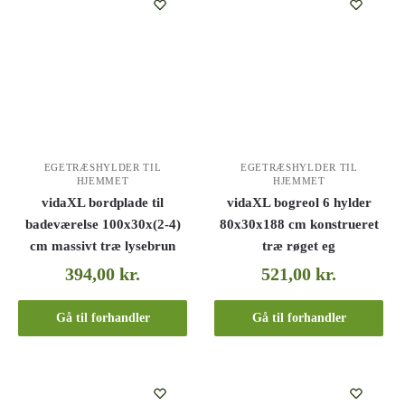
EGETRÆSHYLDER TIL
EGETRÆSHYLDER TIL
HJEMMET
HJEMMET
vidaXL bordplade til
vidaXL bogreol 6 hylder
badeværelse 100x30x(2-4)
80x30x188 cm konstrueret
cm massivt træ lysebrun
træ røget eg
394,00
kr.
521,00
kr.
Gå til forhandler
Gå til forhandler