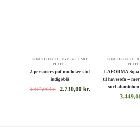
KOMFORTABLE OG PRAKTISKE
KOMFORTABLE OG
PUFFER
PUFFE
2-personers puf modulær stof
LAFORMA Squar
indigoblå
til havesofa – mø
sort aluminium
2.730,00
kr.
3.417,00
kr.
3.449,