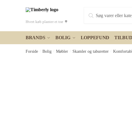
Skip
Skip
Products
to
to
search
navigation
content
Hvert køb planter et træ 🌳
BRANDS
BOLIG
LOPPEFUND
TILBU
Forside
/
Bolig
/
Møbler
/
Skamler og taburetter
/
Komfortabl