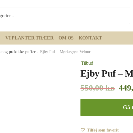
D
VI PLANTER TRÆER
OM OS
KONTAKT
e og praktiske puffer
/
Ejby Puf – Mørkegrøn Velour
Tilbud
Ejby Puf – M
550,00
kr.
449
Gå t
Tilføj som favorit