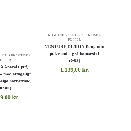
KOMFORTABLE OG PRAKTISKE
PUFFER
VENTURE DESIGN Benjamin
puf, rund – grå bamsestof
LE OG PRAKTISKE
PUFFER
(Ø55)
Anarela puf,
1.139,00
kr.
– med aftageligt
beige hørbetræk(
0×80)
99,00
kr.