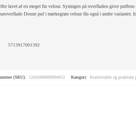
uffer lavet af en meget fin velour. Syningen på overfladen giver puffens 
louroverflade Denne puf i mørkegrøn velour fås også i andre varianter.
5713917001392
nummer (SKU):
12420400868094052
Kategori:
Komfortable og praktiske 