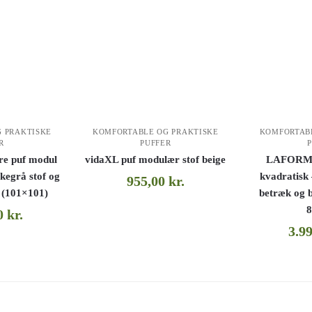
 PRAKTISKE
KOMFORTABLE OG PRAKTISKE
KOMFORTAB
R
PUFFER
e puf modul
vidaXL puf modulær stof beige
LAFORMA 
rkegrå stof og
kvadratisk 
955,00
kr.
 (101×101)
betræk og 
8
00
kr.
3.9