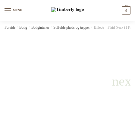
Skip
Skip
to
to
MENU
0
navigation
content
Forside
/
Bolig
/
Boliginteriør
/
Stilfulde plaids og tæpper
/
Billede – Plaid Neck (1 Part