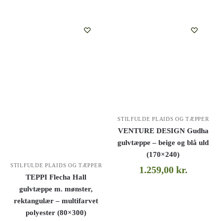
STILFULDE PLAIDS OG TÆPPER
VENTURE DESIGN Gudha
gulvtæppe – beige og blå uld
(170×240)
STILFULDE PLAIDS OG TÆPPER
1.259,00
kr.
TEPPI Flecha Hall
gulvtæppe m. mønster,
rektangulær – multifarvet
polyester (80×300)