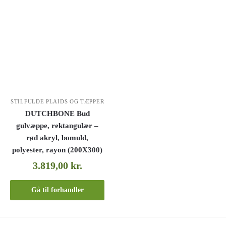
STILFULDE PLAIDS OG TÆPPER
DUTCHBONE Bud
gulvæppe, rektangulær –
rød akryl, bomuld,
polyester, rayon (200X300)
3.819,00
kr.
Gå til forhandler