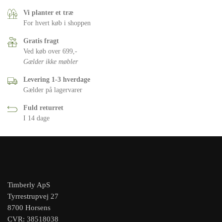
Vi planter et træ
For hvert køb i shoppen
Gratis fragt
Ved køb over 699,-
Gælder ikke møbler
Levering 1-3 hverdage
Gælder på lagervarer
Fuld returret
I 14 dage
Timberly ApS
Tyrrestrupvej 27
8700 Horsens
CVR: 38518038