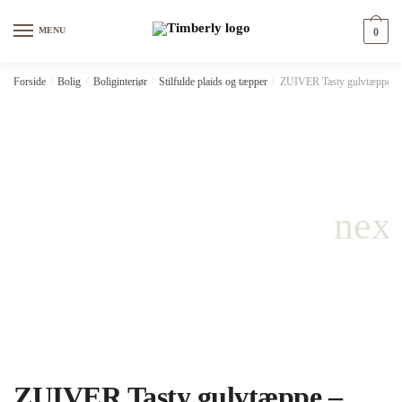
Skip
Skip
to
to
MENU
0
navigation
content
Forside
/
Bolig
/
Boliginteriør
/
Stilfulde plaids og tæpper
/
ZUIVER Tasty gulvtæppe – 
ZUIVER Tasty gulvtæppe –