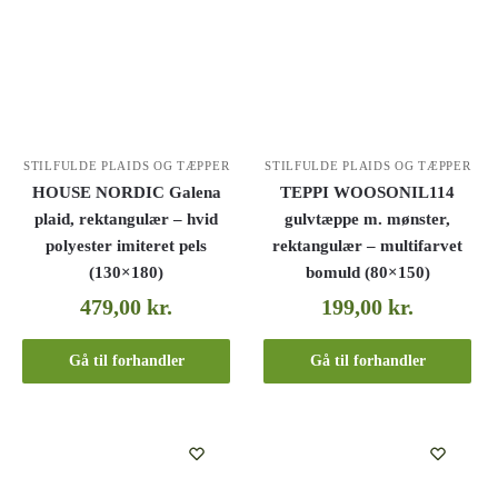
STILFULDE PLAIDS OG TÆPPER
STILFULDE PLAIDS OG TÆPPER
HOUSE NORDIC Galena
TEPPI WOOSONIL114
plaid, rektangulær – hvid
gulvtæppe m. mønster,
polyester imiteret pels
rektangulær – multifarvet
(130×180)
bomuld (80×150)
479,00
kr.
199,00
kr.
Gå til forhandler
Gå til forhandler