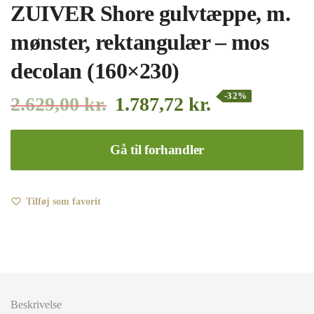
ZUIVER Shore gulvtæppe, m.
mønster, rektangulær – mos
decolan (160×230)
-32%
2.629,00
kr.
1.787,72
kr.
Gå til forhandler
Tilføj som favorit
Beskrivelse