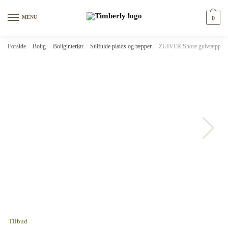
Skip
Skip
to
to
MENU
0
navigation
content
Forside
/
Bolig
/
Boliginteriør
/
Stilfulde plaids og tæpper
/
ZUIVER Shore gulvtæppe, m
Tilbud