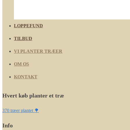
LOPPEFUND
TILBUD
VI PLANTER TRÆER
OM OS
KONTAKT
Hvert køb planter et træ
370 træer plantet 🌳
Info