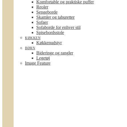
Komfortable og praktiske puffer
Reoler
Sengeborde
Skamler og taburetter
Sofaer
Sofaborde for enhver stil
Spisebordsstole
KØKKEN
Køkkenudstyr
BØRN
Bideringe og rangler
Legetøj
Image Feature