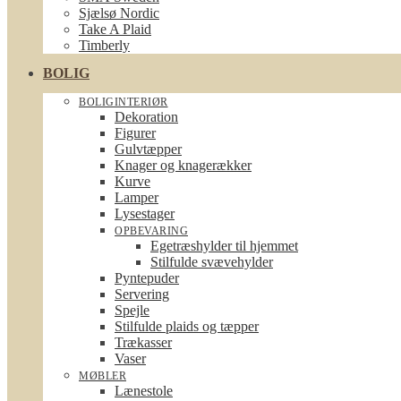
Sjælsø Nordic
Take A Plaid
Timberly
BOLIG
BOLIGINTERIØR
Dekoration
Figurer
Gulvtæpper
Knager og knagerækker
Kurve
Lamper
Lysestager
OPBEVARING
Egetræshylder til hjemmet
Stilfulde svævehylder
Pyntepuder
Servering
Spejle
Stilfulde plaids og tæpper
Trækasser
Vaser
MØBLER
Lænestole