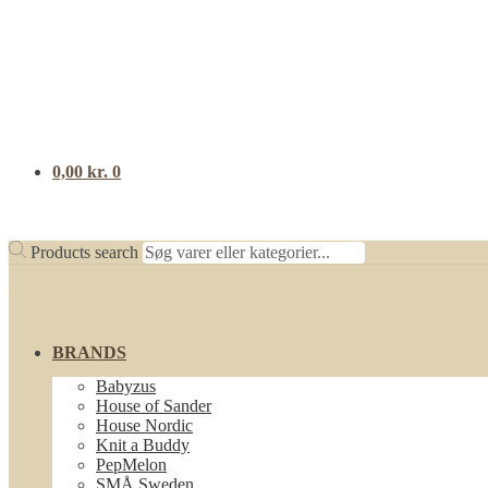
0,00
kr.
0
Products search
BRANDS
Babyzus
House of Sander
House Nordic
Knit a Buddy
PepMelon
SMÅ Sweden