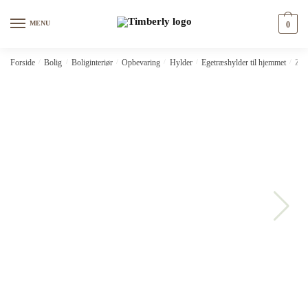
Skip
Skip
to
to
MENU
0
navigation
content
Forside
/
Bolig
/
Boliginteriør
/
Opbevaring
/
Hylder
/
Egetræshylder til hjemmet
/
ZIT