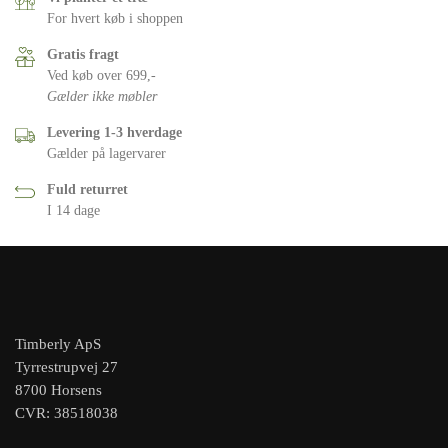
For hvert køb i shoppen
Gratis fragt
Ved køb over 699,-
Gælder ikke møbler
Levering 1-3 hverdage
Gælder på lagervarer
Fuld returret
I 14 dage
Timberly ApS
Tyrrestrupvej 27
8700 Horsens
CVR: 38518038