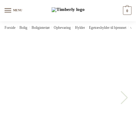
Skip
Skip
to
to
MENU
0
navigation
content
Forside
/
Bolig
/
Boliginteriør
/
Opbevaring
/
Hylder
/
Egetræshylder til hjemmet
/
vid