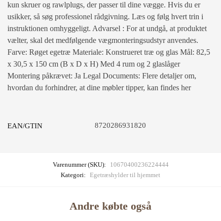
kun skruer og rawlplugs, der passer til dine vægge. Hvis du er
usikker, så søg professionel rådgivning. Læs og følg hvert trin i
instruktionen omhyggeligt. Advarsel : For at undgå, at produktet
vælter, skal det medfølgende vægmonteringsudstyr anvendes.
Farve: Røget egetræ Materiale: Konstrueret træ og glas Mål: 82,5
x 30,5 x 150 cm (B x D x H) Med 4 rum og 2 glaslåger
Montering påkrævet: Ja Legal Documents: Flere detaljer om,
hvordan du forhindrer, at dine møbler tipper, kan findes her
8720286931820
EAN/GTIN
Varenummer (SKU):
10670400236224444
Kategori:
Egetræshylder til hjemmet
Andre købte også