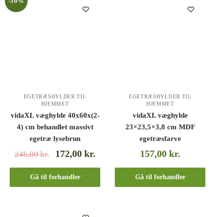
-30%
EGETRÆSHYLDER TIL
EGETRÆSHYLDER TIL
HJEMMET
HJEMMET
vidaXL væghylde 40x60x(2-
vidaXL væghylde
4) cm behandlet massivt
23×23,5×3,8 cm MDF
egetræ lysebrun
egetræsfarve
172,00
kr.
157,00
kr.
246,00
kr.
Gå til forhandler
Gå til forhandler