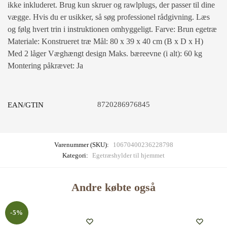
ikke inkluderet. Brug kun skruer og rawlplugs, der passer til dine
vægge. Hvis du er usikker, så søg professionel rådgivning. Læs
og følg hvert trin i instruktionen omhyggeligt. Farve: Brun egetræ
Materiale: Konstrueret træ Mål: 80 x 39 x 40 cm (B x D x H)
Med 2 låger Væghængt design Maks. bæreevne (i alt): 60 kg
Montering påkrævet: Ja
8720286976845
EAN/GTIN
Varenummer (SKU):
10670400236228798
Kategori:
Egetræshylder til hjemmet
Andre købte også
-5%