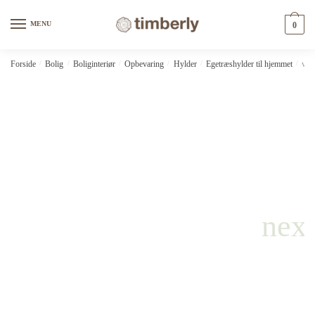
Skip
Skip
to
to
MENU
0
navigation
content
Forside
/
Bolig
/
Boliginteriør
/
Opbevaring
/
Hylder
/
Egetræshylder til hjemmet
/
vid