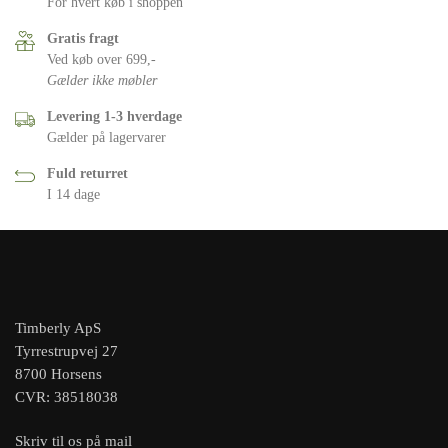
For hvert køb i shoppen
Gratis fragt
Ved køb over 699,-
Gælder ikke møbler
Levering 1-3 hverdage
Gælder på lagervarer
Fuld returret
I 14 dage
Timberly ApS
Tyrrestrupvej 27
8700 Horsens
CVR: 38518038
Skriv til os på mail