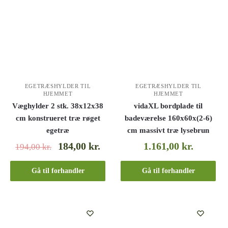
EGETRÆSHYLDER TIL
EGETRÆSHYLDER TIL
HJEMMET
HJEMMET
Væghylder 2 stk. 38x12x38
vidaXL bordplade til
cm konstrueret træ røget
badeværelse 160x60x(2-6)
egetræ
cm massivt træ lysebrun
184,00
kr.
1.161,00
kr.
194,00
kr.
Gå til forhandler
Gå til forhandler