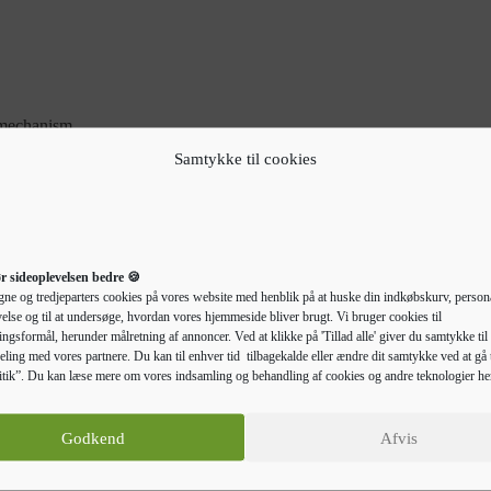
 mechanism.
Samtykke til cookies
r sideoplevelsen bedre 🍪
gne og tredjeparters cookies på vores website med henblik på at huske din indkøbskurv, persona
else og til at undersøge, hvordan vores hjemmeside bliver brugt. Vi bruger cookies til
ngsformål, herunder målretning af annoncer. Ved at klikke på 'Tillad alle' giver du samtykke til 
eling med vores partnere. Du kan til enhver tid tilbagekalde eller ændre dit samtykke ved at gå t
tik”. Du kan læse mere om vores indsamling og behandling af cookies og andre teknologier he
Beskrivelse
Yderligere information
Godkend
Afvis
 charme, og det er den perfekte løsning til din boligindretning, da de
le: Konstrueret træ har en enestående kvalitet med en glat overflade, og de