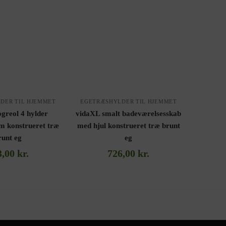
DER TIL HJEMMET
EGETRÆSHYLDER TIL HJEMMET
greol 4 hylder
vidaXL smalt badeværelsesskab
m konstrueret træ
med hjul konstrueret træ brunt
runt eg
eg
3,00
kr.
726,00
kr.