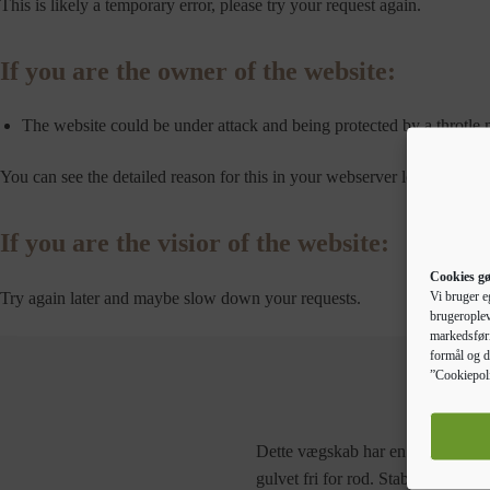
This is likely a temporary error, please try your request again.
If you are the owner of the website:
The website could be under attack and being protected by a throtle
You can see the detailed reason for this in your webserver logs.
If you are the visior of the website:
Cookies gø
Try again later and maybe slow down your requests.
Vi bruger e
brugeroplev
markedsføri
formål og d
”Cookiepoli
Dette vægskab har en skandinavisk
gulvet fri for rod. Stabilt materia