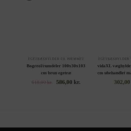
EGETRÆSHYLDER TIL HJEMMET
EGETRÆSHYLDER 
Bogreol/rumdeler 100x30x103
vidaXL væghylde
cm brun egetræ
cm ubehandlet ma
586,00
kr.
302,0
618,00
kr.