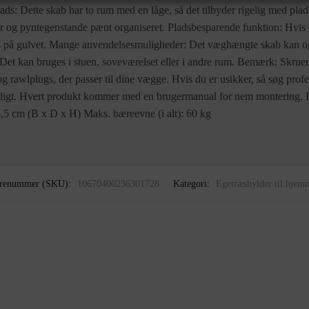
s: Dette skab har to rum med en låge, så det tilbyder rigelig med plads
er og pyntegenstande pænt organiseret. Pladsbesparende funktion: Hvi
ds på gulvet. Mange anvendelsesmuligheder: Det væghængte skab kan o
 Det kan bruges i stuen, soveværelset eller i andre rum. Bemærk: Skruer
g rawlplugs, der passer til dine vægge. Hvis du er usikker, så søg prof
geligt. Hvert produkt kommer med en brugermanual for nem montering. 
6,5 cm (B x D x H) Maks. bæreevne (i alt): 60 kg
renummer (SKU):
10670400236301728
Kategori:
Egetræshylder til hjem