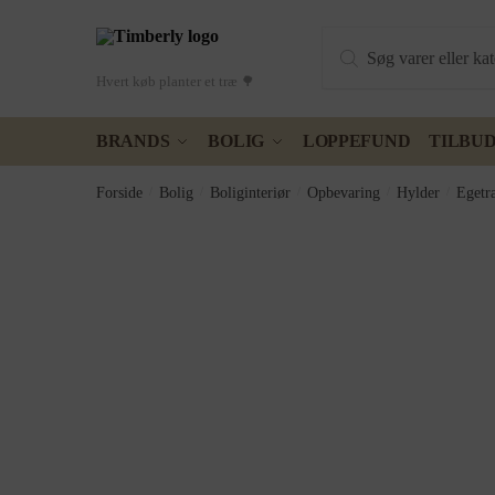
Skip
Skip
Products
to
to
search
navigation
content
Hvert køb planter et træ 🌳
BRANDS
BOLIG
LOPPEFUND
TILBU
Forside
/
Bolig
/
Boliginteriør
/
Opbevaring
/
Hylder
/
Egetr