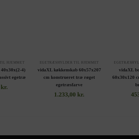
TIL HJEMMET
EGETRÆSHYLDER TIL HJEMMET
EGETRÆSHYL
 40x30x(2-4)
vidaXL køkkenskab 60x57x207
vidaXL bo
ssivt egetræ
cm konstrueret træ røget
60x30x120 c
egetræsfarve
b
0
kr.
1.233,00
kr.
45