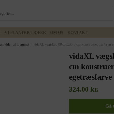
D
VI PLANTER TRÆER
OM OS
KONTAKT
æshylder til hjemmet
/
vidaXL vægskab 80x35x36,5 cm konstrueret træ brun e
vidaXL vægs
cm konstruer
egetræsfarve
324,00
kr.
Gå t