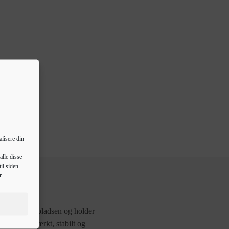
lisere din
alle disse
il siden
r -
t maksimerer pladsen og holder
t er både stærkt, stabilt og