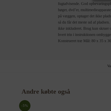
fugtafvisende. God opbevaringsplad
bøger, dvd’er, multimedieapparat
på væggen, optager det ikke pla
så du får det meste ud af pladsen.
ikke inkluderet. Brug kun skruer o
hvert trin i instruktionen omhyg
Konstrueret træ Mål: 80 x 35 x 3
Va
Andre købte også
-5%