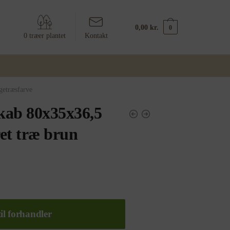
0,00
kr.
0
0 træer plantet
Kontakt
getræsfarve
kab 80x35x36,5
et træ brun
il forhandler