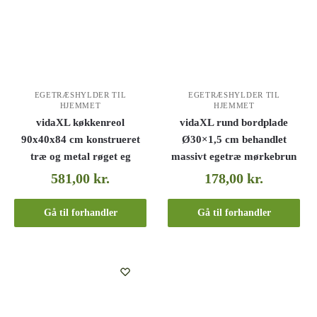
EGETRÆSHYLDER TIL
EGETRÆSHYLDER TIL
HJEMMET
HJEMMET
vidaXL køkkenreol
vidaXL rund bordplade
90x40x84 cm konstrueret
Ø30×1,5 cm behandlet
træ og metal røget eg
massivt egetræ mørkebrun
581,00
kr.
178,00
kr.
Gå til forhandler
Gå til forhandler