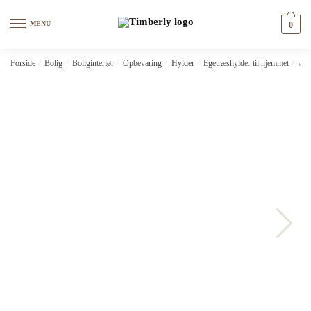
Skip
Skip
to
to
MENU
0
navigation
content
Forside
/
Bolig
/
Boliginteriør
/
Opbevaring
/
Hylder
/
Egetræshylder til hjemmet
/
vid