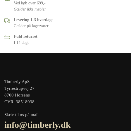
Ved køb over 699,-
Gælder ikke møbler
Levering 1-3 hverdage
Gælder på lagervarer
Fuld returret
I 14 dage
Timberly ApS
Tyrrestrupvej 27
8700 Horsens
CVR: 38518038
Skriv til os på mail
info@timberly.dk