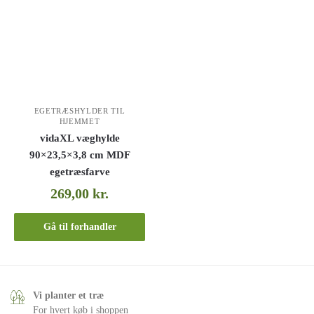
EGETRÆSHYLDER TIL
HJEMMET
vidaXL væghylde
90×23,5×3,8 cm MDF
egetræsfarve
269,00
kr.
Gå til forhandler
Vi planter et træ
For hvert køb i shoppen