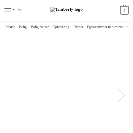
Skip
Skip
to
to
MENU
0
navigation
content
Forside
/
Bolig
/
Boliginteriør
/
Opbevaring
/
Hylder
/
Egetræshylder til hjemmet
/
vid