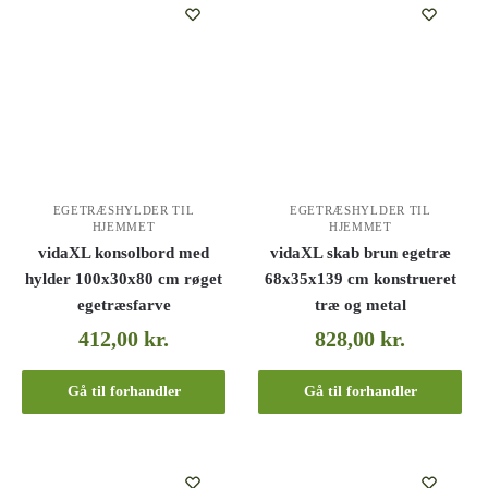
EGETRÆSHYLDER TIL
EGETRÆSHYLDER TIL
HJEMMET
HJEMMET
vidaXL konsolbord med
vidaXL skab brun egetræ
hylder 100x30x80 cm røget
68x35x139 cm konstrueret
egetræsfarve
træ og metal
412,00
kr.
828,00
kr.
Gå til forhandler
Gå til forhandler