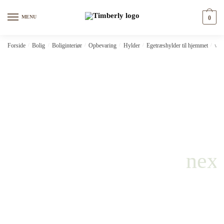
Skip
Skip
to
to
MENU
0
navigation
content
Forside
/
Bolig
/
Boliginteriør
/
Opbevaring
/
Hylder
/
Egetræshylder til hjemmet
/
vid