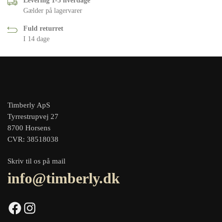
Levering 1-3 hverdage
Gælder på lagervarer
Fuld returret
I 14 dage
Timberly ApS
Tyrrestrupvej 27
8700 Horsens
CVR: 38518038
Skriv til os på mail
info@timberly.dk
Facebook
Instagram