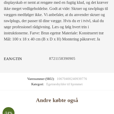
displayskab er nemt at rengøre med en fugtig klud, og det kræver
ikke meget vedligeholdelse. Godt at vide: Skruer og rawlplugs til
væggen medfølger ikke. Vi anbefaler, at du anvender skruer og
rawlplugs, der passer til dine vægge. Hvis du er i tvivl, skal du
søge professionel rådgivning. Læs og følg hvert trin i
instruktionerne. Farve: Brun egetræ Materiale: Konstrueret træ
Mål: 100 x 18 x 40 cm (B x D x H) Montering påkrævet: Ja
8721158390905
EAN/GTIN
Varenummer (SKU):
10670400240939776
Kategori:
Egetræshylder til hjemmet
Andre købte også
-54%