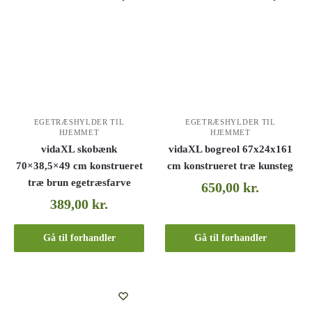
EGETRÆSHYLDER TIL
EGETRÆSHYLDER TIL
HJEMMET
HJEMMET
vidaXL skobænk
vidaXL bogreol 67x24x161
70×38,5×49 cm konstrueret
cm konstrueret træ kunsteg
træ brun egetræsfarve
650,00
kr.
389,00
kr.
Gå til forhandler
Gå til forhandler