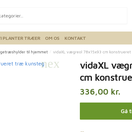
VI PLANTER TRÆER
OM OS
KONTAKT
getræshylder til hjemmet
vidaXL vægreol 78x15x93 cm konstrueret
/
vidaXL væg
cm konstrue
336,00
kr.
Gå t