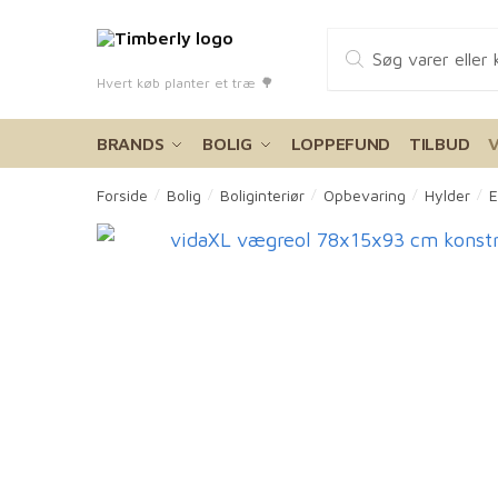
Skip
Skip
Products
to
to
search
navigation
content
Hvert køb planter et træ 🌳
BRANDS
BOLIG
LOPPEFUND
TILBUD
Forside
Bolig
Boliginteriør
Opbevaring
Hylder
E
/
/
/
/
/