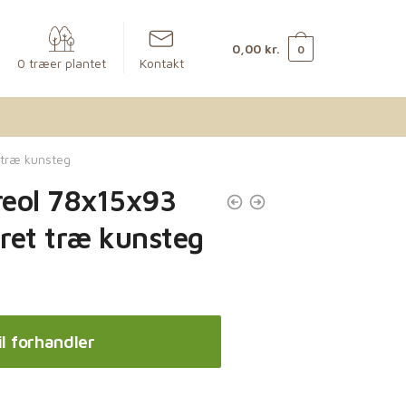
0,00
kr.
0
0 træer plantet
Kontakt
 træ kunsteg
reol 78x15x93
ret træ kunsteg
il forhandler