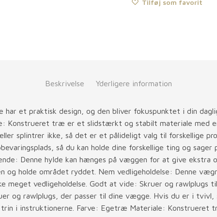
Tilføj som favorit
Beskrivelse
Yderligere information
ar et praktisk design, og den bliver fokuspunktet i din dagl
e: Konstrueret træ er et slidstærkt og stabilt materiale med e
ler splintrer ikke, så det er et pålideligt valg til forskellige 
varingsplads, så du kan holde dine forskellige ting og sager 
nde: Denne hylde kan hænges på væggen for at give ekstra o
n og holde området ryddet. Nem vedligeholdelse: Denne vægr
ke meget vedligeholdelse. Godt at vide: Skruer og rawlplugs t
er og rawlplugs, der passer til dine vægge. Hvis du er i tvivl,
 trin i instruktionerne. Farve: Egetræ Materiale: Konstrueret 