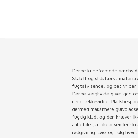
Denne kubeformede væghylde h
Stabilt og slidstærkt material
fugtafvisende, og det vrider el
Denne væghylde giver god opbe
nem rækkevidde. Pladsbespare
dermed maksimere gulvpladse
fugtig klud, og den kræver ik
anbefaler, at du anvender skru
rådgivning. Læs og følg hvert