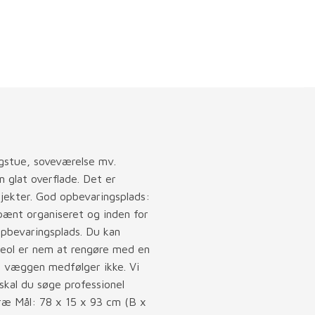
igstue, soveværelse mv.
n glat overflade. Det er
projekter. God opbevaringsplads:
pænt organiseret og inden for
pbevaringsplads. Du kan
eol er nem at rengøre med en
il væggen medfølger ikke. Vi
 skal du søge professionel
træ Mål: 78 x 15 x 93 cm (B x