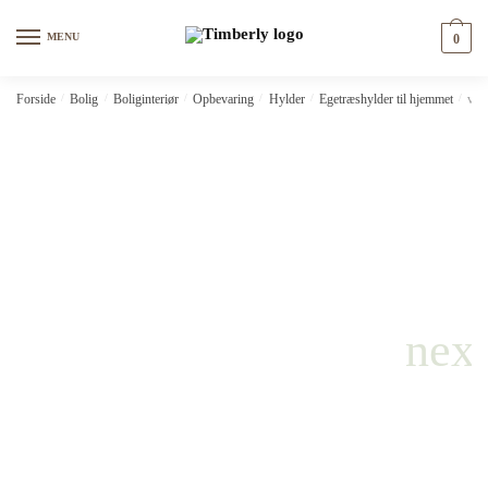
Skip
Skip
to
to
MENU
0
navigation
content
Forside
/
Bolig
/
Boliginteriør
/
Opbevaring
/
Hylder
/
Egetræshylder til hjemmet
/
vid