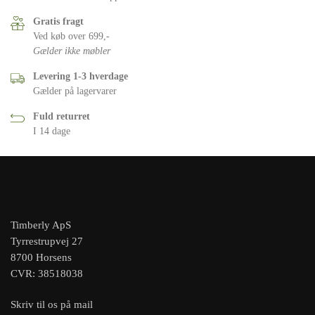
Gratis fragt
Ved køb over 699,-
Gælder ikke møbler
Levering 1-3 hverdage
Gælder på lagervarer
Fuld returret
I 14 dage
Timberly ApS
Tyrrestrupvej 27
8700 Horsens
CVR: 38518038
Skriv til os på mail