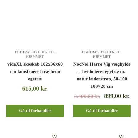
EGETRÆSHYLDER TIL
EGETRÆSHYLDER TIL
HJEMMET
HJEMMET
vidaXL skoskab 102x36x60
NocNoi Harre Vig væghylde
cm konstrueret træ brun
– hvidolieret egetræ m.
egetræ
natur læderstrop, 50-100
100×20 cm
615,00
kr.
899,00
kr.
2.499,00
kr.
Gå til forhandler
Gå til forhandler