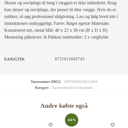
Skruer og rawlplugs til brug i væggen er ikke inkluderet. Brug
kun skruer og rawlplugs, der passer til dine vægge. Hvis du er
usikker, så søg professionel rådgivning. Læs og følg hvert trin i
instruktionen omhyggeligt. Farve: Røget egetræ Materiale:
Konstrueret træ, metal Mål: 40 x 25 x 30 cm (B x D x H)
Montering påkrævet: Ja Pakken indeholder: 2 x væghylde
8721012045743
EAN/GTIN
Varenummer (SKU):
10670400238633404
Kategori:
Egetræshylder til hjemmet
Andre købte også
-64%