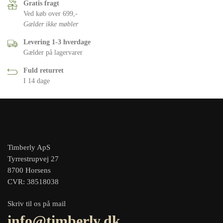
Gratis fragt
Ved køb over 699,-
Gælder ikke møbler
Levering 1-3 hverdage
Gælder på lagervarer
Fuld returret
I 14 dage
Timberly ApS
Tyrrestrupvej 27
8700 Horsens
CVR: 38518038
Skriv til os på mail
info@timberly.dk