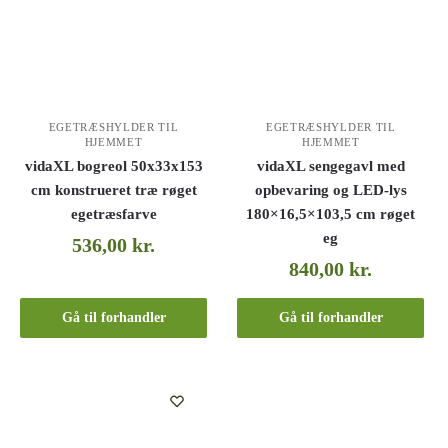
EGETRÆSHYLDER TIL
EGETRÆSHYLDER TIL
HJEMMET
HJEMMET
vidaXL bogreol 50x33x153
vidaXL sengegavl med
cm konstrueret træ røget
opbevaring og LED-lys
egetræsfarve
180×16,5×103,5 cm røget
eg
536,00
kr.
840,00
kr.
Gå til forhandler
Gå til forhandler