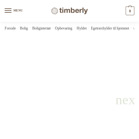
Skip
Skip
to
to
MENU
0
navigation
content
Forside
/
Bolig
/
Boliginteriør
/
Opbevaring
/
Hylder
/
Egetræshylder til hjemmet
/
vid