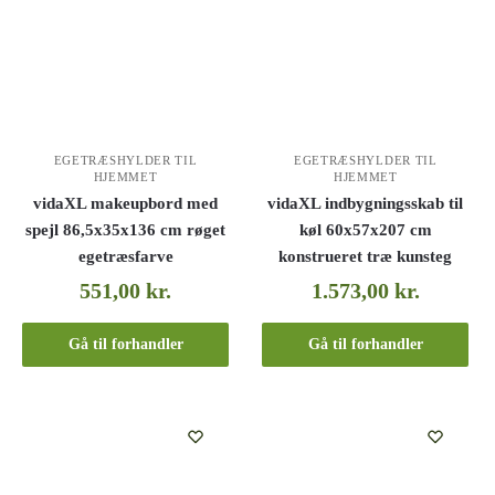
EGETRÆSHYLDER TIL
EGETRÆSHYLDER TIL
HJEMMET
HJEMMET
vidaXL makeupbord med
vidaXL indbygningsskab til
spejl 86,5x35x136 cm røget
køl 60x57x207 cm
egetræsfarve
konstrueret træ kunsteg
551,00
kr.
1.573,00
kr.
Gå til forhandler
Gå til forhandler