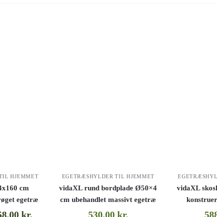
TIL HJEMMET
EGETRÆSHYLDER TIL HJEMMET
EGETRÆSHYL
4x160 cm
vidaXL rund bordplade Ø50×4
vidaXL sko
røget egetræ
cm ubehandlet massivt egetræ
konstruer
58,00
kr.
530,00
kr.
58