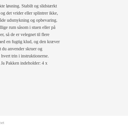
e løsning. Stabilt og slidstærkt
og det vrider eller splintrer ikke,
il både udsmykning og opbevaring.
llige rum såsom i stuen eller på
 så de er velegnet til flere
med en fugtig klud, og den kræver
at du anvender skruer og
hvert trin i instruktionerne.
 Ja Pakken indeholder: 4 x
met