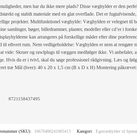
muligheder, men har du ikke mere plads? Disse væghylder er den perfekt
idstærkt og stabilt materiale med en glat overflade. Det er fugtafvisende, 
orskellige projekter. Multifunktionel væghylde: Væghylden er velegnet t
ne samlinger, bøger, billedrammer, planter, modeller eller cd’er i forske
splayhylderne kan arrangeres på forskellige måder efter dine præferencer,
hed til ethvert rum. Nem vedligeholdelse: Væghylden er nem at rengøre 
at vide: Skruer og rawlplugs til væggen medfølger ikke. Vi anbefaler, 
e. Hvis du er i tvivl, skal du søge professionel rådgivning. Læs og følg 
eret træ Mål (hver): 40 x 20 x 1,5 cm (B x D x H) Montering påkrævet:
8721158437495
renummer (SKU):
10670400241005413
Kategori:
Egetræshylder til hjem