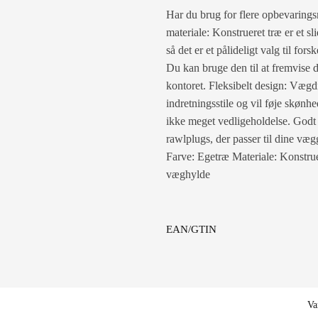
Har du brug for flere opbevarings
materiale: Konstrueret træ er et sl
så det er et pålideligt valg til f
Du kan bruge den til at fremvise di
kontoret. Fleksibelt design: Vægdi
indretningsstile og vil føje skøn
ikke meget vedligeholdelse. Godt 
rawlplugs, der passer til dine vægg
Farve: Egetræ Materiale: Konstru
væghylde
EAN/GTIN
Va