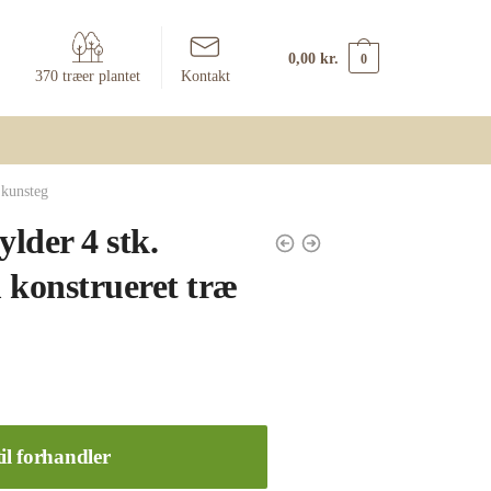
0,00
kr.
0
370 træer plantet
Kontakt
 kunsteg
lder 4 stk.
 konstrueret træ
il forhandler