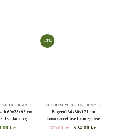
-23%
DER TIL HJEMMET
EGETRÆSHYLDER TIL HJEMMET
skab 60x35x92 cm
Bogreol 36x30x171 cm
et træ kunsteg
konstrueret træ brun egetræ
8,00
kr.
524,00
kr.
680,00
kr.