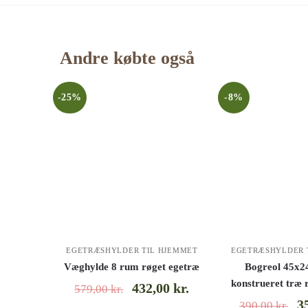
Andre købte også
-25%
-8%
EGETRÆSHYLDER TIL HJEMMET
EGETRÆSHYLDER 
Væghylde 8 rum røget egetræ
Bogreol 45x2
konstrueret træ 
432,00
kr.
579,00
kr.
3
390,00
kr.