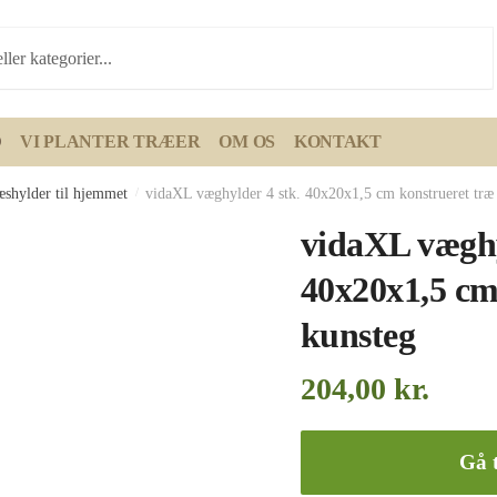
D
VI PLANTER TRÆER
OM OS
KONTAKT
æshylder til hjemmet
/
vidaXL væghylder 4 stk. 40x20x1,5 cm konstrueret træ
vidaXL væghy
40x20x1,5 cm
kunsteg
204,00
kr.
Gå t