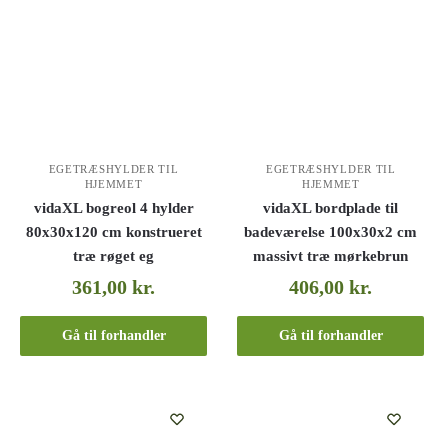
EGETRÆSHYLDER TIL
EGETRÆSHYLDER TIL
HJEMMET
HJEMMET
vidaXL bogreol 4 hylder
vidaXL bordplade til
80x30x120 cm konstrueret
badeværelse 100x30x2 cm
træ røget eg
massivt træ mørkebrun
361,00
kr.
406,00
kr.
Gå til forhandler
Gå til forhandler