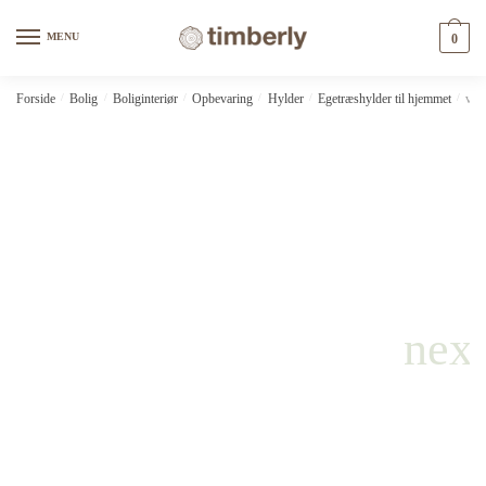
Skip
Skip
to
to
MENU
0
navigation
content
Forside
/
Bolig
/
Boliginteriør
/
Opbevaring
/
Hylder
/
Egetræshylder til hjemmet
/
vid