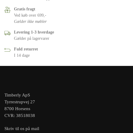
Gratis fragt
Ved køb over 699,-
Gælder ikke møbler
Levering 1-3 hverdage
Gælder på lagervarer
Fuld returret
I 14 dage
Timberly ApS
Tyrrestrupvej 27
8700 Horsens
CVR: 38518038
Skriv til os på mail