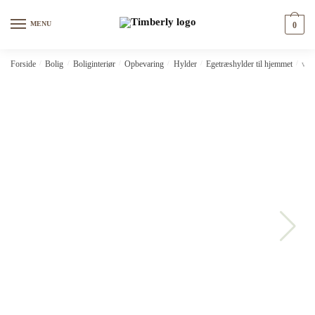
Skip
Skip
to
to
MENU
0
navigation
content
Forside
/
Bolig
/
Boliginteriør
/
Opbevaring
/
Hylder
/
Egetræshylder til hjemmet
/
vid