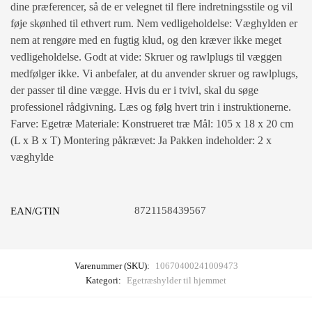
dine præferencer, så de er velegnet til flere indretningsstile og vil
føje skønhed til ethvert rum. Nem vedligeholdelse: Væghylden er
nem at rengøre med en fugtig klud, og den kræver ikke meget
vedligeholdelse. Godt at vide: Skruer og rawlplugs til væggen
medfølger ikke. Vi anbefaler, at du anvender skruer og rawlplugs,
der passer til dine vægge. Hvis du er i tvivl, skal du søge
professionel rådgivning. Læs og følg hvert trin i instruktionerne.
Farve: Egetræ Materiale: Konstrueret træ Mål: 105 x 18 x 20 cm
(L x B x T) Montering påkrævet: Ja Pakken indeholder: 2 x
væghylde
8721158439567
EAN/GTIN
Varenummer (SKU):
10670400241009473
Kategori:
Egetræshylder til hjemmet