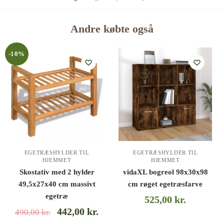
Andre købte også
-10%
EGETRÆSHYLDER TIL
EGETRÆSHYLDER TIL
HJEMMET
HJEMMET
Skostativ med 2 hylder
vidaXL bogreol 98x30x98
49,5x27x40 cm massivt
cm røget egetræsfarve
egetræ
525,00
kr.
442,00
kr.
490,00
kr.