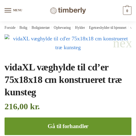
Skip
Skip
to
to
MENU
0
navigation
content
Forside
/
Bolig
/
Boliginteriør
/
Opbevaring
/
Hylder
/
Egetræshylder til hjemmet
/
vid
vidaXL væghylde til cd’er
75x18x18 cm konstrueret træ
kunsteg
216,00
kr.
Gå til forhandler