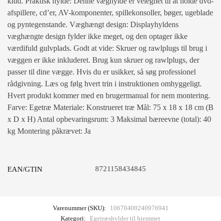
klud. Praktisk hylde: Denne væghylde er velegnet til at holde dvd-
afspillere, cd’er, AV-komponenter, spillekonsoller, bøger, ugeblade
og pyntegenstande. Væghængt design: Displayhyldens
væghængte design fylder ikke meget, og den optager ikke
værdifuld gulvplads. Godt at vide: Skruer og rawlplugs til brug i
væggen er ikke inkluderet. Brug kun skruer og rawlplugs, der
passer til dine vægge. Hvis du er usikker, så søg professionel
rådgivning. Læs og følg hvert trin i instruktionen omhyggeligt.
Hvert produkt kommer med en brugermanual for nem montering.
Farve: Egetræ Materiale: Konstrueret træ Mål: 75 x 18 x 18 cm (B
x D x H) Antal opbevaringsrum: 3 Maksimal bæreevne (total): 40
kg Montering påkrævet: Ja
8721158434845
EAN/GTIN
Varenummer (SKU):
10670400240976941
Kategori:
Egetræshylder til hjemmet