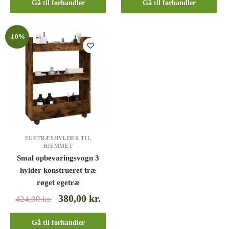
Gå til forhandler
Gå til forhandler
-10%
EGETRÆSHYLDER TIL
HJEMMET
Smal opbevaringsvogn 3
hylder konstrueret træ
røget egetræ
380,00
kr.
424,00
kr.
Gå til forhandler