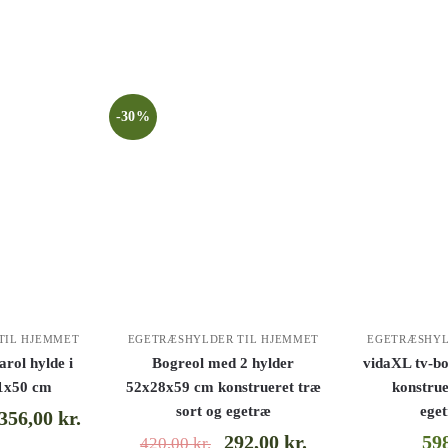
-30%
TIL HJEMMET
EGETRÆSHYLDER TIL HJEMMET
EGETRÆSHYL
arol hylde i
Bogreol med 2 hylder
vidaXL tv-b
1x50 cm
52x28x59 cm konstrueret træ
konstrue
sort og egetræ
ege
.356,00
kr.
292,00
kr.
59
420,00
kr.