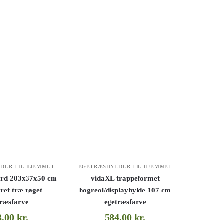
DER TIL HJEMMET
EGETRÆSHYLDER TIL HJEMMET
ord 203x37x50 cm
vidaXL trappeformet
ret træ røget
bogreol/displayhylde 107 cm
træsfarve
egetræsfarve
8,00
kr.
584,00
kr.