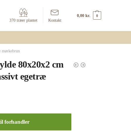
0,00
kr.
0
370 træer plantet
Kontakt
æ mørkebrun
ylde 80x20x2 cm
ssivt egetræ
il forhandler