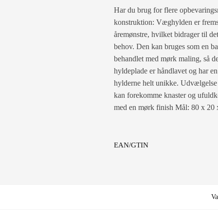
Har du brug for flere opbevarings
konstruktion: Væghylden er fremst
åremønstre, hvilket bidrager til 
behov. Den kan bruges som en bad
behandlet med mørk maling, så den
hyldeplade er håndlavet og har en 
hylderne helt unikke. Udvælgelse ti
kan forekomme knaster og ufuldko
med en mørk finish Mål: 80 x 20 
EAN/GTIN
Va