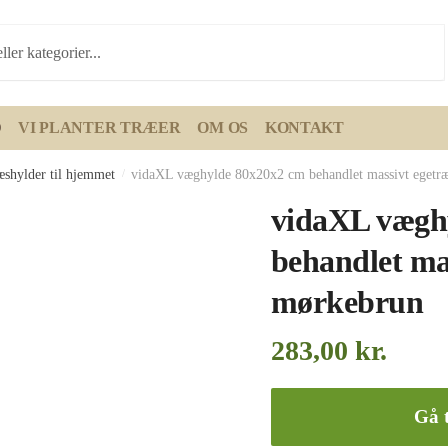
D
VI PLANTER TRÆER
OM OS
KONTAKT
æshylder til hjemmet
/
vidaXL væghylde 80x20x2 cm behandlet massivt egetr
vidaXL vægh
behandlet ma
mørkebrun
283,00
kr.
Gå t