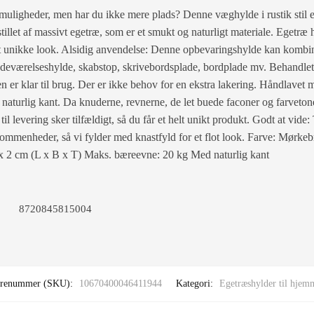
muligheder, men har du ikke mere plads? Denne væghylde i rustik stil e
illet af massivt egetræ, som er et smukt og naturligt materiale. Egetræ
det unikke look. Alsidig anvendelse: Denne opbevaringshylde kan kombin
eværelseshylde, skabstop, skrivebordsplade, bordplade mv. Behandlet
 er klar til brug. Der er ikke behov for en ekstra lakering. Håndlavet 
naturlig kant. Da knuderne, revnerne, de let buede faconer og farvetoner
l levering sker tilfældigt, så du får et helt unikt produkt. Godt at vide: 
mmenheder, så vi fylder med knastfyld for et flot look. Farve: Mørkeb
x 2 cm (L x B x T) Maks. bæreevne: 20 kg Med naturlig kant
8720845815004
renummer (SKU):
10670400046411944
Kategori:
Egetræshylder til hjem