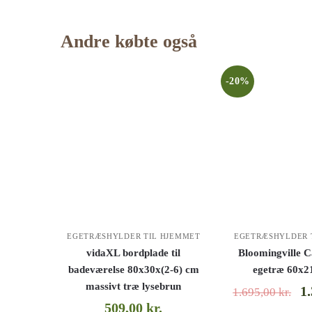
Andre købte også
-20%
EGETRÆSHYLDER TIL HJEMMET
EGETRÆSHYLDER 
vidaXL bordplade til
Bloomingville C
badeværelse 80x30x(2-6) cm
egetræ 60x2
massivt træ lysebrun
1
1.695,00
kr.
509,00
kr.