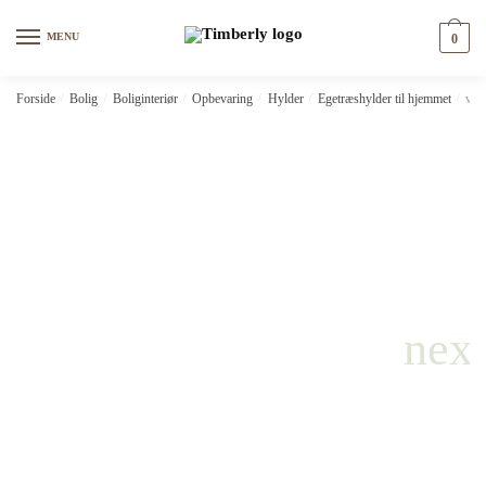
Skip
Skip
to
to
MENU
0
navigation
content
Forside
/
Bolig
/
Boliginteriør
/
Opbevaring
/
Hylder
/
Egetræshylder til hjemmet
/
vid