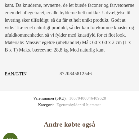
kant. Da knuderne, revnerne, de let buede faconer og farvetonerne
er en del af egetræet, er alle hylderne helt unikke. Udvælgelse til
levering sker tilfældigt, så du får et helt unikt produkt. Godt at
vide: Træ er et naturligt produkt, så der kan forekomme knaster og
ufuldkommenheder, så vi fylder med knastfyld for et flot look.
Materiale: Massivt egetræ (ubehandlet) Mål: 60 x 60 x 2 cm (L x
B x T) Maks. bæreevne: 28,8 kg Med naturlig kant
8720845812546
EAN/GTIN
Varenummer (SKU):
10670400046409628
Kategori:
Egetræshylder til hjemmet
Andre købte også