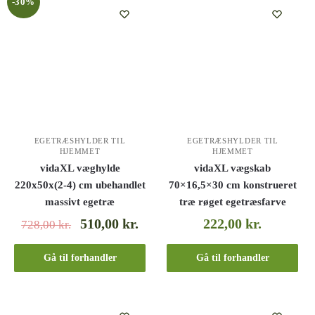
-30%
EGETRÆSHYLDER TIL
EGETRÆSHYLDER TIL
HJEMMET
HJEMMET
vidaXL væghylde
vidaXL vægskab
220x50x(2-4) cm ubehandlet
70×16,5×30 cm konstrueret
massivt egetræ
træ røget egetræsfarve
510,00
kr.
222,00
kr.
728,00
kr.
Gå til forhandler
Gå til forhandler