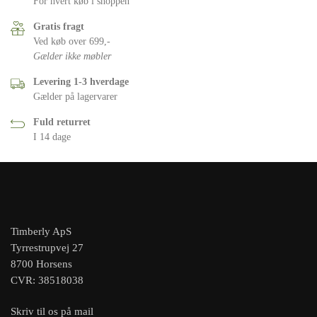
For hvert køb i shoppen
Gratis fragt
Ved køb over 699,-
Gælder ikke møbler
Levering 1-3 hverdage
Gælder på lagervarer
Fuld returret
I 14 dage
Timberly ApS
Tyrrestrupvej 27
8700 Horsens
CVR: 38518038
Skriv til os på mail