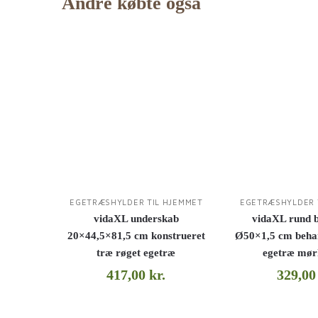
Andre købte også
EGETRÆSHYLDER TIL HJEMMET
EGETRÆSHYLDER 
vidaXL underskab
vidaXL rund 
20×44,5×81,5 cm konstrueret
Ø50×1,5 cm behan
træ røget egetræ
egetræ mør
417,00
kr.
329,0