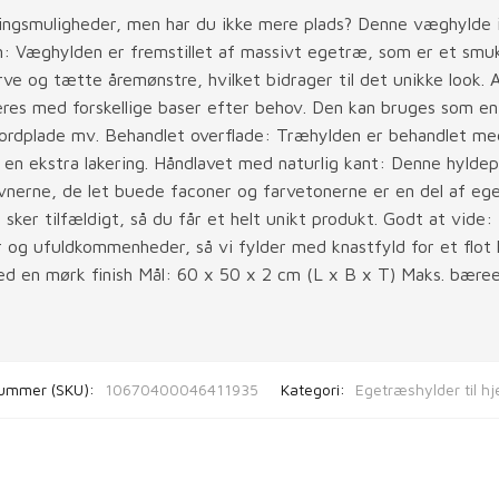
ingsmuligheder, men har du ikke mere plads? Denne væghylde i 
on: Væghylden er fremstillet af massivt egetræ, som er et smuk
e og tætte åremønstre, hvilket bidrager til det unikke look. 
res med forskellige baser efter behov. Den kan bruges som e
bordplade mv. Behandlet overflade: Træhylden er behandlet med
r en ekstra lakering. Håndlavet med naturlig kant: Denne hylde
evnerne, de let buede faconer og farvetonerne er en del af ege
g sker tilfældigt, så du får et helt unikt produkt. Godt at vide:
 og ufuldkommenheder, så vi fylder med knastfyld for et flot 
d en mørk finish Mål: 60 x 50 x 2 cm (L x B x T) Maks. bæree
ummer (SKU):
10670400046411935
Kategori:
Egetræshylder til h