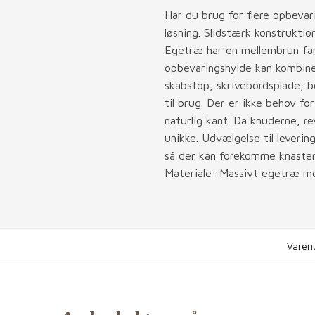
Har du brug for flere opbevar
løsning. Slidstærk konstrukti
Egetræ har en mellembrun farv
opbevaringshylde kan kombine
skabstop, skrivebordsplade, 
til brug. Der er ikke behov fo
naturlig kant. Da knuderne, r
unikke. Udvælgelse til leverin
så der kan forekomme knaster
Materiale: Massivt egetræ me
Varen