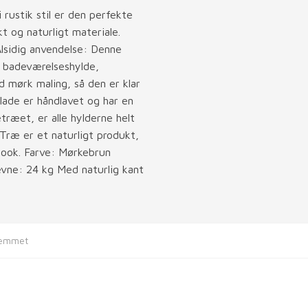
rustik stil er den perfekte
t og naturligt materiale.
Alsidig anvendelse: Denne
n badeværelseshylde,
 mørk maling, så den er klar
plade er håndlavet og har en
træet, er alle hylderne helt
 Træ er et naturligt produkt,
look. Farve: Mørkebrun
vne: 24 kg Med naturlig kant
jemmet