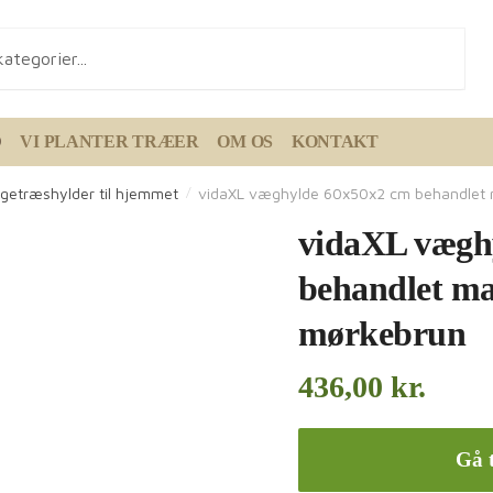
D
VI PLANTER TRÆER
OM OS
KONTAKT
getræshylder til hjemmet
vidaXL væghylde 60x50x2 cm behandlet 
/
vidaXL vægh
behandlet ma
mørkebrun
436,00
kr.
Gå t