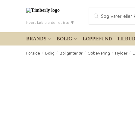
Skip
Skip
Products
to
to
search
navigation
content
Hvert køb planter et træ 🌳
BRANDS
BOLIG
LOPPEFUND
TILBU
Forside
Bolig
Boliginteriør
Opbevaring
Hylder
E
/
/
/
/
/