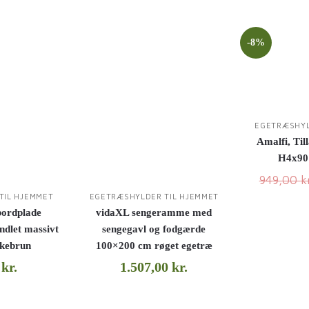
-8%
EGETRÆSHYL
Amalfi, Til
H4x90
949,00
k
TIL HJEMMET
EGETRÆSHYLDER TIL HJEMMET
bordplade
vidaXL sengeramme med
dlet massivt
sengegavl og fodgærde
kebrun
100×200 cm røget egetræ
0
kr.
1.507,00
kr.