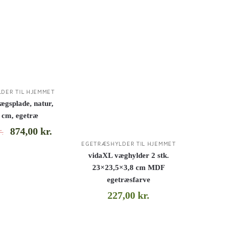
DER TIL HJEMMET
lægsplade, natur,
 cm, egetræ
874,00
kr.
r.
EGETRÆSHYLDER TIL HJEMMET
vidaXL væghylder 2 stk.
23×23,5×3,8 cm MDF
egetræsfarve
227,00
kr.