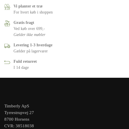
Vi planter et træ
For hvert køb i shoppen
Gratis fragt
Ved køb over 699,-
Gælder ikke møbler
Levering 1-3 hverdage
Gælder på lagervarer
Fuld returret
I 14 dage
Timberly ApS
Tyrrestrupvej 27
8700 Horsens
CVR: 38518038