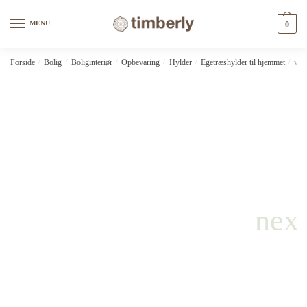
Skip
Skip
to
to
MENU
0
navigation
content
Forside
/
Bolig
/
Boliginteriør
/
Opbevaring
/
Hylder
/
Egetræshylder til hjemmet
/
vid