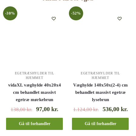
-30%
-52%
EGETRÆSHYLDER TIL
EGETRÆSHYLDER TIL
HJEMMET
HJEMMET
vidaXL væghylde 40x20x4
Væghylde 140x50x(2-4) cm
cm behandlet massivt
behandlet massivt egetræ
egetræ mørkebrun
lysebrun
97,00
kr.
536,00
kr.
138,00
kr.
1.124,00
kr.
Gå til forhandler
Gå til forhandler