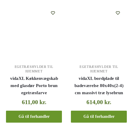
EGETRÆSHYLDER TIL
EGETRÆSHYLDER TIL
HJEMMET
HJEMMET
vidaXL Køkkenvægskab
vidaXL bordplade til
med glasdør Porto brun
badeværelse 80x40x(2-4)
egetræsfarve
cm massivt træ lysebrun
611,00
kr.
614,00
kr.
Gå til forhandler
Gå til forhandler