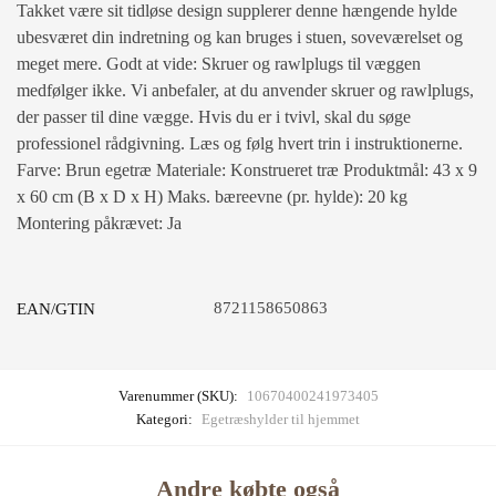
Takket være sit tidløse design supplerer denne hængende hylde
ubesværet din indretning og kan bruges i stuen, soveværelset og
meget mere. Godt at vide: Skruer og rawlplugs til væggen
medfølger ikke. Vi anbefaler, at du anvender skruer og rawlplugs,
der passer til dine vægge. Hvis du er i tvivl, skal du søge
professionel rådgivning. Læs og følg hvert trin i instruktionerne.
Farve: Brun egetræ Materiale: Konstrueret træ Produktmål: 43 x 9
x 60 cm (B x D x H) Maks. bæreevne (pr. hylde): 20 kg
Montering påkrævet: Ja
8721158650863
EAN/GTIN
Varenummer (SKU):
10670400241973405
Kategori:
Egetræshylder til hjemmet
Andre købte også