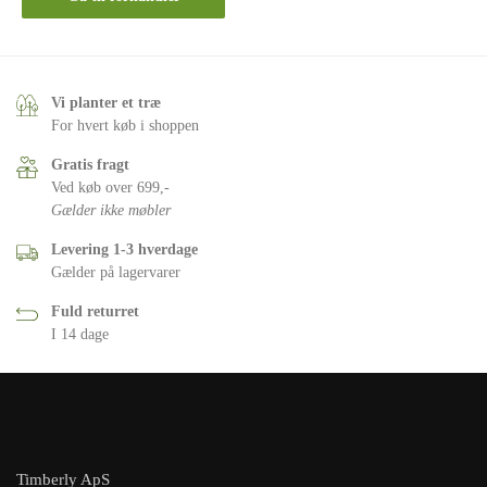
Vi planter et træ
For hvert køb i shoppen
Gratis fragt
Ved køb over 699,-
Gælder ikke møbler
Levering 1-3 hverdage
Gælder på lagervarer
Fuld returret
I 14 dage
Timberly ApS