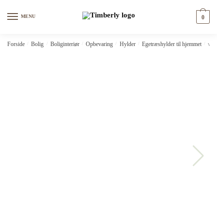
Skip
Skip
to
to
MENU
0
navigation
content
Forside
/
Bolig
/
Boliginteriør
/
Opbevaring
/
Hylder
/
Egetræshylder til hjemmet
/
vid