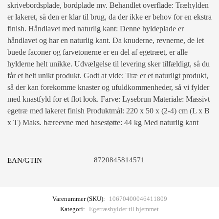
skrivebordsplade, bordplade mv. Behandlet overflade: Træhylden
er lakeret, så den er klar til brug, da der ikke er behov for en ekstra
finish. Håndlavet med naturlig kant: Denne hyldeplade er
håndlavet og har en naturlig kant. Da knuderne, revnerne, de let
buede faconer og farvetonerne er en del af egetræet, er alle
hylderne helt unikke. Udvælgelse til levering sker tilfældigt, så du
får et helt unikt produkt. Godt at vide: Træ er et naturligt produkt,
så der kan forekomme knaster og ufuldkommenheder, så vi fylder
med knastfyld for et flot look. Farve: Lysebrun Materiale: Massivt
egetræ med lakeret finish Produktmål: 220 x 50 x (2-4) cm (L x B
x T) Maks. bæreevne med basestøtte: 44 kg Med naturlig kant
8720845814571
EAN/GTIN
Varenummer (SKU):
10670400046411809
Kategori:
Egetræshylder til hjemmet