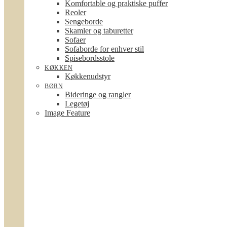
Komfortable og praktiske puffer
Reoler
Sengeborde
Skamler og taburetter
Sofaer
Sofaborde for enhver stil
Spisebordsstole
KØKKEN
Køkkenudstyr
BØRN
Bideringe og rangler
Legetøj
Image Feature