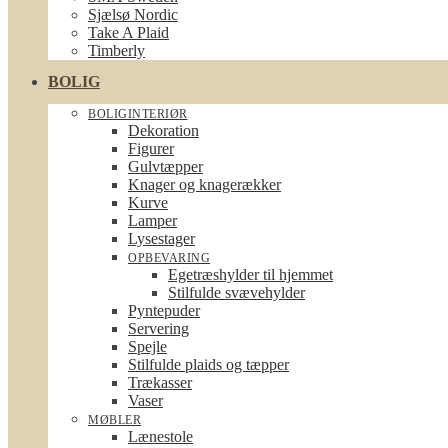
Sjælsø Nordic
Take A Plaid
Timberly
BOLIG
BOLIGINTERIØR
Dekoration
Figurer
Gulvtæpper
Knager og knagerækker
Kurve
Lamper
Lysestager
OPBEVARING
Egetræshylder til hjemmet
Stilfulde svævehylder
Pyntepuder
Servering
Spejle
Stilfulde plaids og tæpper
Trækasser
Vaser
MØBLER
Lænestole