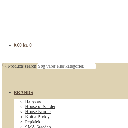
0,00
kr.
0
Products search
BRANDS
Babyzus
House of Sander
House Nordic
Knit a Buddy
PepMelon
SMÅ Sweden