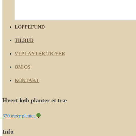
LOPPEFUND
TILBUD
VI PLANTER TRÆER
OM OS
KONTAKT
Hvert køb planter et træ
370 træer plantet
Info