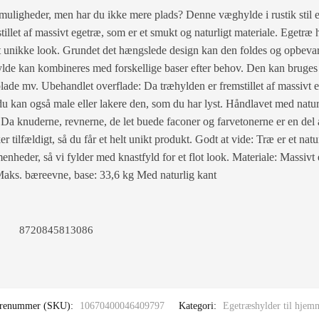
muligheder, men har du ikke mere plads? Denne væghylde i rustik stil e
illet af massivt egetræ, som er et smukt og naturligt materiale. Egetræ
det unikke look. Grundet det hængslede design kan den foldes og opbevar
de kan kombineres med forskellige baser efter behov. Den kan bruges
lade mv. Ubehandlet overflade: Da træhylden er fremstillet af massivt 
du kan også male eller lakere den, som du har lyst. Håndlavet med natu
 Da knuderne, revnerne, de let buede faconer og farvetonerne er en del a
r tilfældigt, så du får et helt unikt produkt. Godt at vide: Træ er et natu
eder, så vi fylder med knastfyld for et flot look. Materiale: Massivt
Maks. bæreevne, base: 33,6 kg Med naturlig kant
8720845813086
renummer (SKU):
10670400046409797
Kategori:
Egetræshylder til hjem