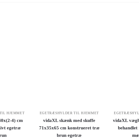
TIL HJEMMET
EGETRÆSHYLDER TIL HJEMMET
EGETRÆSHYL
0x(2-4) cm
vidaXL skænk med skuffe
vidaXL vægh
ivt egetræ
71x35x65 cm konstrueret træ
behandlet
run
brun egetræ
mø