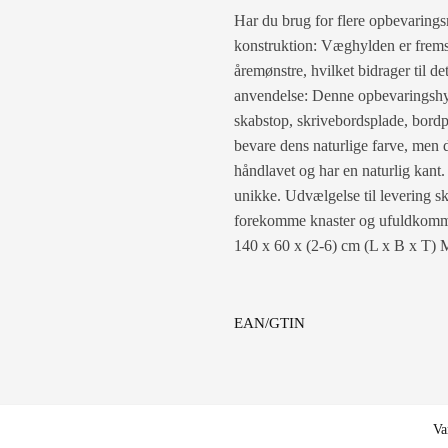
Har du brug for flere opbevarings
konstruktion: Væghylden er fremst
åremønstre, hvilket bidrager til 
anvendelse: Denne opbevaringshyl
skabstop, skrivebordsplade, bordp
bevare dens naturlige farve, men 
håndlavet og har en naturlig kant.
unikke. Udvælgelse til levering ske
forekomme knaster og ufuldkommenh
140 x 60 x (2-6) cm (L x B x T) 
EAN/GTIN
Va