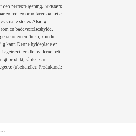
r den perfekte løsning. Slidstærk
 har en mellembrun farve og tætte
es smalle steder. Alsidig
 som en badeværelseshylde,
egetræ uden en finish, kan du
rlig kant: Denne hyldeplade er
f egetræet, er alle hylderne helt
rligt produkt, så der kan
 egetræ (ubehandlet) Produktmål:
met