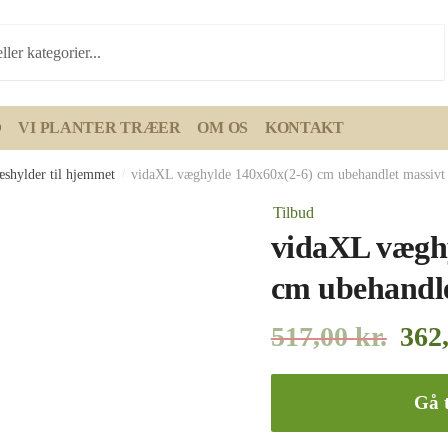
D
VI PLANTER TRÆER
OM OS
KONTAKT
æshylder til hjemmet
/
vidaXL væghylde 140x60x(2-6) cm ubehandlet massivt
Tilbud
vidaXL væghy
cm ubehandle
517,00
kr.
362
Gå t