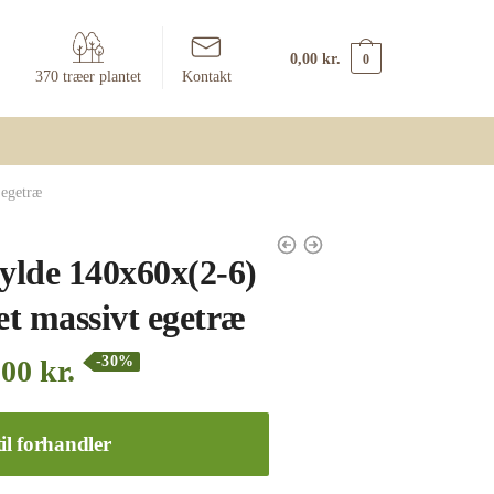
0,00
kr.
0
370 træer plantet
Kontakt
 egetræ
lde 140x60x(2-6)
t massivt egetræ
-30%
,00
kr.
il forhandler