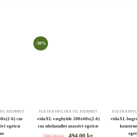
-30%
TIL HJEMMET
EGETRÆSHYLDER TIL HJEMMET
EGETRÆSHYL
0x(2-6) cm
vidaXL væghylde 200x60x(2-6)
vidaXL bogr
ivt egetræ
cm ubehandlet massivt egetræ
konstrue
un
ege
494,00
kr.
706,00
kr.