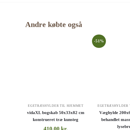
Andre købte også
-51%
EGETRÆSHYLDER TIL HJEMMET
EGETRÆSHYLDER 
vidaXL bogskab 50x33x82 cm
Væghylde 200x6
konstrueret træ kunsteg
behandlet mass
lysebr
410,00
kr.