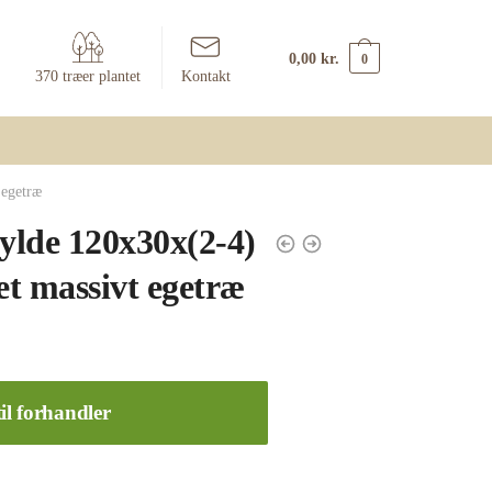
0,00
kr.
0
370 træer plantet
Kontakt
 egetræ
lde 120x30x(2-4)
t massivt egetræ
il forhandler