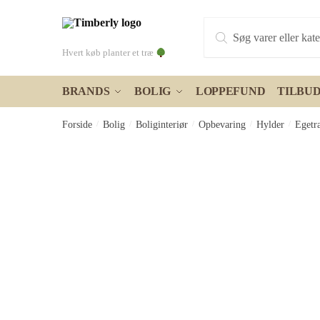
Skip
Skip
Products
to
to
search
navigation
content
Hvert køb planter et træ
BRANDS
BOLIG
LOPPEFUND
TILBU
Forside
/
Bolig
/
Boliginteriør
/
Opbevaring
/
Hylder
/
Egetr