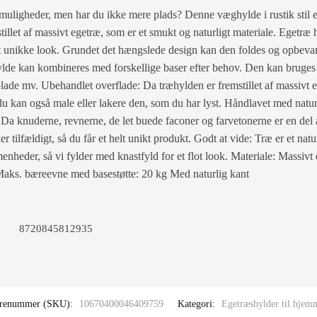
muligheder, men har du ikke mere plads? Denne væghylde i rustik stil e
illet af massivt egetræ, som er et smukt og naturligt materiale. Egetræ
det unikke look. Grundet det hængslede design kan den foldes og opbevar
de kan kombineres med forskellige baser efter behov. Den kan bruges
lade mv. Ubehandlet overflade: Da træhylden er fremstillet af massivt 
du kan også male eller lakere den, som du har lyst. Håndlavet med natu
 Da knuderne, revnerne, de let buede faconer og farvetonerne er en del a
r tilfældigt, så du får et helt unikt produkt. Godt at vide: Træ er et natu
eder, så vi fylder med knastfyld for et flot look. Materiale: Massivt
Maks. bæreevne med basestøtte: 20 kg Med naturlig kant
8720845812935
renummer (SKU):
10670400046409759
Kategori:
Egetræshylder til hjem