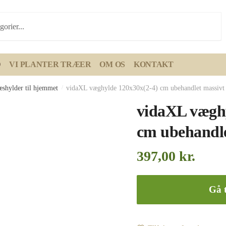
D
VI PLANTER TRÆER
OM OS
KONTAKT
æshylder til hjemmet
/
vidaXL væghylde 120x30x(2-4) cm ubehandlet massivt
vidaXL væghy
cm ubehandle
397,00
kr.
Gå t