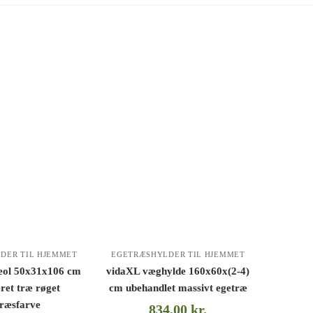
DER TIL HJEMMET
EGETRÆSHYLDER TIL HJEMMET
eol 50x31x106 cm
vidaXL væghylde 160x60x(2-4)
ret træ røget
cm ubehandlet massivt egetræ
træsfarve
834,00
kr.