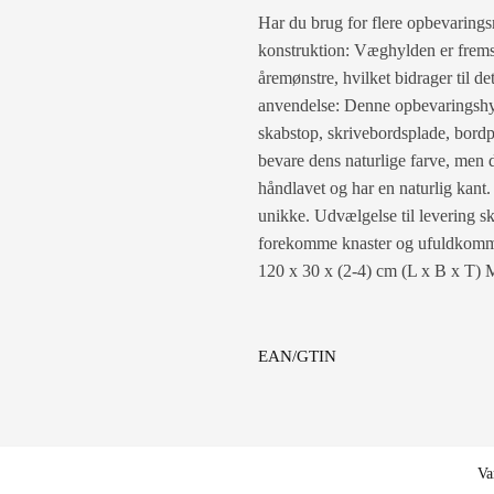
Har du brug for flere opbevarings
konstruktion: Væghylden er fremst
åremønstre, hvilket bidrager til 
anvendelse: Denne opbevaringshyl
skabstop, skrivebordsplade, bordp
bevare dens naturlige farve, men 
håndlavet og har en naturlig kant.
unikke. Udvælgelse til levering ske
forekomme knaster og ufuldkommenh
120 x 30 x (2-4) cm (L x B x T) 
EAN/GTIN
Va