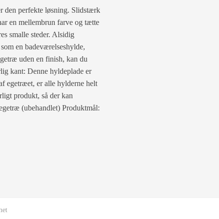
r den perfekte løsning. Slidstærk
 har en mellembrun farve og tætte
es smalle steder. Alsidig
 som en badeværelseshylde,
egetræ uden en finish, kan du
rlig kant: Denne hyldeplade er
f egetræet, er alle hylderne helt
rligt produkt, så der kan
 egetræ (ubehandlet) Produktmål:
met