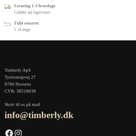
Levering 1-3 hverdage
Gælder på lagervarer
Fuld returret
I 14 dage
Timberly ApS
Tyrrestrupvej 27
8700 Horsens
CVR: 38518038
Skriv til os på mail
info@timberly.dk
Facebook
Instagram