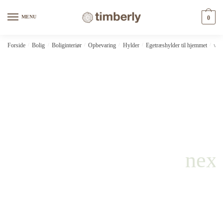
Skip
Skip
to
to
MENU
0
navigation
content
Forside
/
Bolig
/
Boliginteriør
/
Opbevaring
/
Hylder
/
Egetræshylder til hjemmet
/
vid