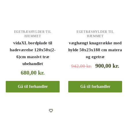
EGETRÆSHYLDER TIL
EGETRÆSHYLDER TIL
HJEMMET
HJEMMET
vidaXL bordplade til
væghængt knagerække med
badeværelse 120x50x(2-
hylde 50x23x188 cm matera
6)cm massivt træ
og egetræ
ubehandlet
900,00
kr.
942,00
kr.
680,00
kr.
Gå til forhandler
Gå til forhandler