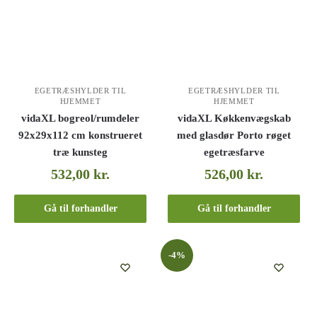
EGETRÆSHYLDER TIL
EGETRÆSHYLDER TIL
HJEMMET
HJEMMET
vidaXL bogreol/rumdeler
vidaXL Køkkenvægskab
92x29x112 cm konstrueret
med glasdør Porto røget
træ kunsteg
egetræsfarve
532,00
kr.
526,00
kr.
Gå til forhandler
Gå til forhandler
-4%