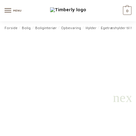
Skip
Skip
to
to
MENU
0
navigation
content
Forside
Bolig
Boliginteriør
Opbevaring
Hylder
Egetræshylder til h
/
/
/
/
/