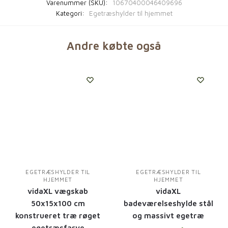
Varenummer (SKU):
10670400046409696
Kategori:
Egetræshylder til hjemmet
Andre købte også
EGETRÆSHYLDER TIL
EGETRÆSHYLDER TIL
HJEMMET
HJEMMET
vidaXL vægskab
vidaXL
50x15x100 cm
badeværelseshylde stål
konstrueret træ røget
og massivt egetræ
egetræsfarve