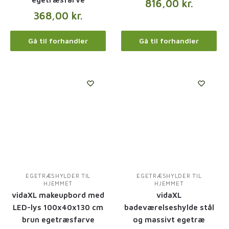
816,00
kr.
368,00
kr.
Gå til forhandler
Gå til forhandler
EGETRÆSHYLDER TIL
EGETRÆSHYLDER TIL
HJEMMET
HJEMMET
vidaXL makeupbord med
vidaXL
LED-lys 100x40x130 cm
badeværelseshylde stål
brun egetræsfarve
og massivt egetræ