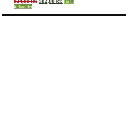
824,00
kr.
582,00
kr.
Gå til
forhandler