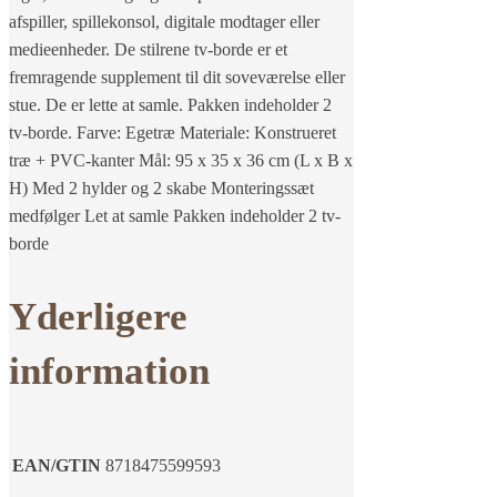
afspiller, spillekonsol, digitale modtager eller
medieenheder. De stilrene tv-borde er et
fremragende supplement til dit soveværelse eller
stue. De er lette at samle. Pakken indeholder 2
tv-borde. Farve: Egetræ Materiale: Konstrueret
træ + PVC-kanter Mål: 95 x 35 x 36 cm (L x B x
H) Med 2 hylder og 2 skabe Monteringssæt
medfølger Let at samle Pakken indeholder 2 tv-
borde
Yderligere
information
EAN/GTIN
8718475599593