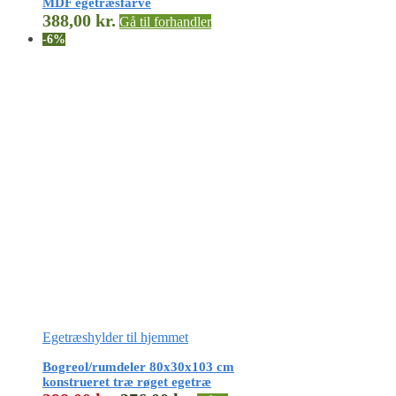
MDF egetræsfarve
388,00
kr.
Gå til forhandler
-6%
Egetræshylder til hjemmet
Bogreol/rumdeler 80x30x103 cm
konstrueret træ røget egetræ