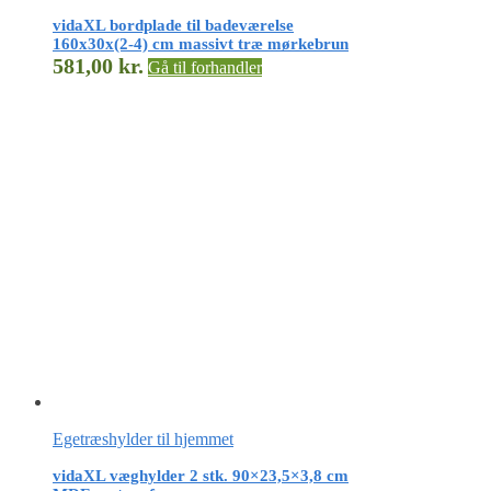
vidaXL bordplade til badeværelse
160x30x(2-4) cm massivt træ mørkebrun
581,00
kr.
Gå til forhandler
Egetræshylder til hjemmet
vidaXL væghylder 2 stk. 90×23,5×3,8 cm