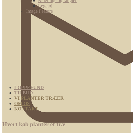
Bideringe og rangler
Legetøj
Image Feature
LOPPEFUND
TILBUD
VI PLANTER TRÆER
OM OS
KONTAKT
Hvert køb planter et træ