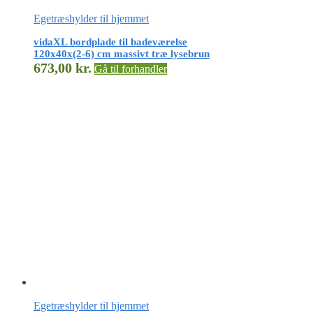
Egetræshylder til hjemmet
vidaXL bordplade til badeværelse
120x40x(2-6) cm massivt træ lysebrun
673,00
kr.
Gå til forhandler
Egetræshylder til hjemmet