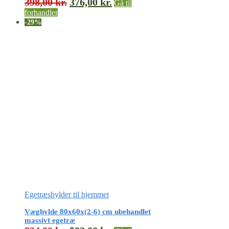
398,00
kr.
376,00
kr.
Gå til
forhandler
-29%
Egetræshylder til hjemmet
Væghylde 80x60x(2-6) cm ubehandlet
massivt egetræ