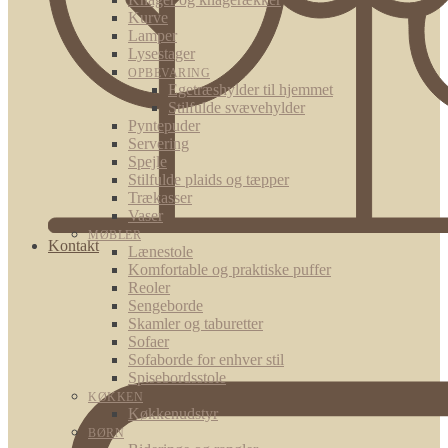
Kurve
Lamper
Lysestager
OPBEVARING
Egetræshylder til hjemmet
Stilfulde svævehylder
Pyntepuder
Servering
Spejle
Stilfulde plaids og tæpper
Trækasser
Vaser
MØBLER
Kontakt
Lænestole
Komfortable og praktiske puffer
Reoler
Sengeborde
Skamler og taburetter
Sofaer
Sofaborde for enhver stil
Spisebordsstole
KØKKEN
Køkkenudstyr
BØRN