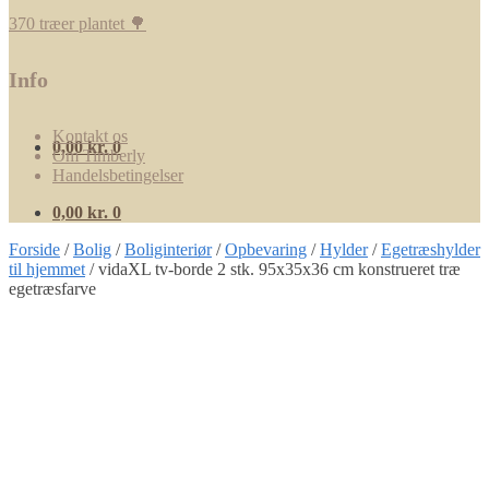
370 træer plantet 🌳
Info
Kontakt os
0,00
kr.
0
Om Timberly
Handelsbetingelser
0,00
kr.
0
Forside
/
Bolig
/
Boliginteriør
/
Opbevaring
/
Hylder
/
Egetræshylder
til hjemmet
/
vidaXL tv-borde 2 stk. 95x35x36 cm konstrueret træ
egetræsfarve