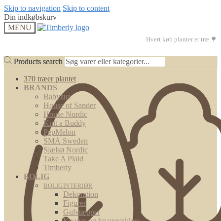
Skip to navigation
Skip to content
Din indkøbskurv
MENU
Hvert køb planter et træ 🌳
Products search
Products search
370 træer plantet
BRANDS
Babyzus
House of Sander
House Nordic
Knit a Buddy
PepMelon
SMÅ Sweden
Sjælsø Nordic
Take A Plaid
Timberly
BOLIG
BOLIGINTERIØR
Dekoration
Figurer
Gulvtæpper
Knager og knagerækker