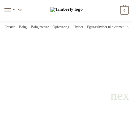
Skip
Skip
to
to
MENU
0
navigation
content
Forside
/
Bolig
/
Boliginteriør
/
Opbevaring
/
Hylder
/
Egetræshylder til hjemmet
/
vid