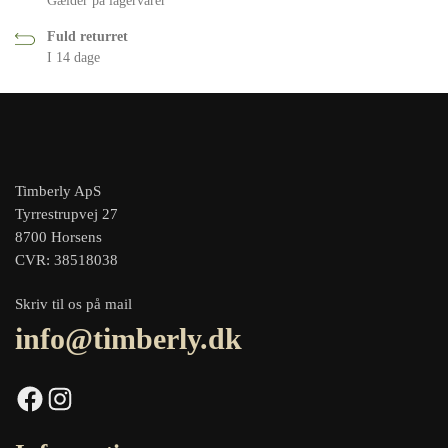
Gælder på lagervarer
Fuld returret
I 14 dage
Timberly ApS
Tyrrestrupvej 27
8700 Horsens
CVR: 38518038
Skriv til os på mail
info@timberly.dk
Facebook
Instagram