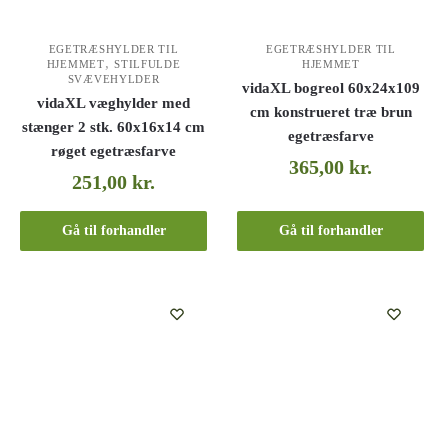
EGETRÆSHYLDER TIL
EGETRÆSHYLDER TIL
,
HJEMMET
STILFULDE
HJEMMET
SVÆVEHYLDER
vidaXL bogreol 60x24x109
vidaXL væghylder med
cm konstrueret træ brun
stænger 2 stk. 60x16x14 cm
egetræsfarve
røget egetræsfarve
365,00
kr.
251,00
kr.
Gå til forhandler
Gå til forhandler