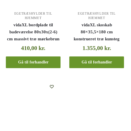
EGETRÆSHYLDER TIL
EGETRÆSHYLDER TIL
HJEMMET
HJEMMET
vidaXL bordplade til
vidaXL skoskab
badeværelse 80x30x(2-6)
80×35,5×180 cm
cm massivt træ mørkebrun
konstrueret træ kunsteg
410,00
kr.
1.355,00
kr.
Gå til forhandler
Gå til forhandler