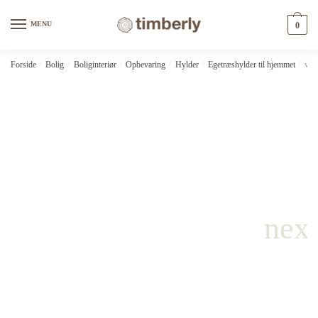
Skip
Skip
to
to
MENU
0
navigation
content
Forside
/
Bolig
/
Boliginteriør
/
Opbevaring
/
Hylder
/
Egetræshylder til hjemmet
/
vid