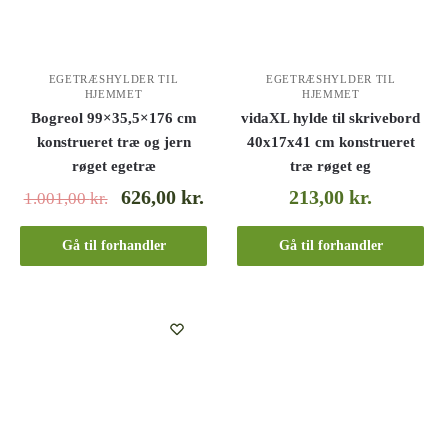
EGETRÆSHYLDER TIL
EGETRÆSHYLDER TIL
HJEMMET
HJEMMET
Bogreol 99×35,5×176 cm
vidaXL hylde til skrivebord
konstrueret træ og jern
40x17x41 cm konstrueret
røget egetræ
træ røget eg
626,00
kr.
213,00
kr.
1.001,00
kr.
Gå til forhandler
Gå til forhandler