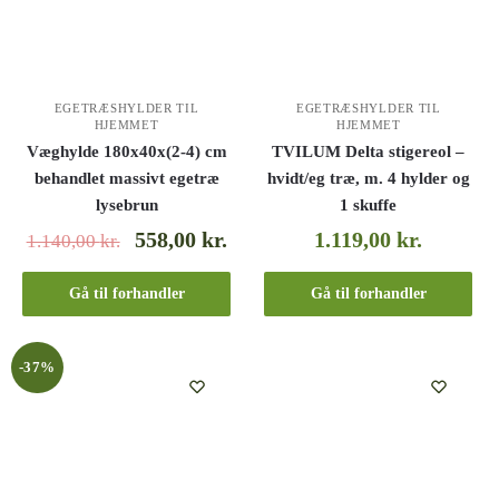
EGETRÆSHYLDER TIL
EGETRÆSHYLDER TIL
HJEMMET
HJEMMET
Væghylde 180x40x(2-4) cm
TVILUM Delta stigereol –
behandlet massivt egetræ
hvidt/eg træ, m. 4 hylder og
lysebrun
1 skuffe
558,00
kr.
1.119,00
kr.
1.140,00
kr.
Gå til forhandler
Gå til forhandler
-37%