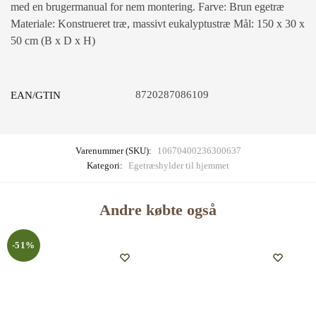
med en brugermanual for nem montering. Farve: Brun egetræ
Materiale: Konstrueret træ, massivt eukalyptustræ Mål: 150 x 30 x
50 cm (B x D x H)
8720287086109
EAN/GTIN
Varenummer (SKU):
10670400236300637
Kategori:
Egetræshylder til hjemmet
Andre købte også
-51%