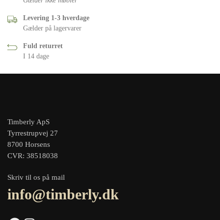
Gælder ikke møbler
Levering 1-3 hverdage
Gælder på lagervarer
Fuld returret
I 14 dage
Timberly ApS
Tyrrestrupvej 27
8700 Horsens
CVR: 38518038
Skriv til os på mail
info@timberly.dk