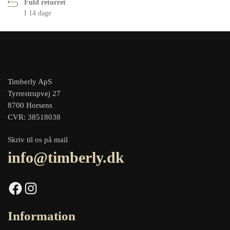
Fuld returret
I 14 dage
Timberly ApS
Tyrrestrupvej 27
8700 Horsens
CVR: 38518038
Skriv til os på mail
info@timberly.dk
Facebook
Instagram
Information