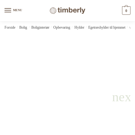
Skip
Skip
to
to
MENU
0
navigation
content
Forside
/
Bolig
/
Boliginteriør
/
Opbevaring
/
Hylder
/
Egetræshylder til hjemmet
/
vid