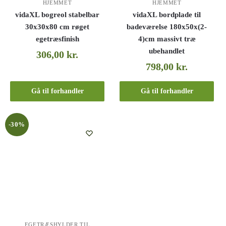
HJEMMET
HJEMMET
vidaXL bogreol stabelbar
vidaXL bordplade til
30x30x80 cm røget
badeværelse 180x50x(2-
egetræsfinish
4)cm massivt træ
ubehandlet
306,00
kr.
798,00
kr.
Gå til forhandler
Gå til forhandler
-30%
EGETRÆSHYLDER TIL