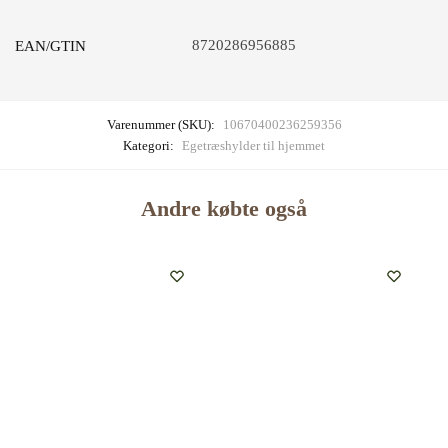
8720286956885
EAN/GTIN
Varenummer (SKU):
10670400236259356
Kategori:
Egetræshylder til hjemmet
Andre købte også