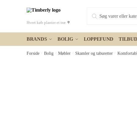
Skip
Skip
Products
to
to
search
navigation
content
Hvert køb planter et træ 🌳
BRANDS
BOLIG
LOPPEFUND
TILBU
Forside
/
Bolig
/
Møbler
/
Skamler og taburetter
/
Komfortabl