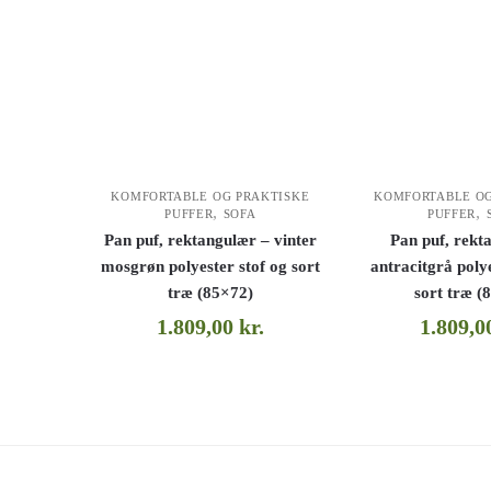
KOMFORTABLE OG
KOMFORTABLE OG PRAKTISKE
,
,
PUFFER
PUFFER
SOFA
Pan puf, rekt
Pan puf, rektangulær – vinter
antracitgrå polye
mosgrøn polyester stof og sort
sort træ (
træ (85×72)
1.809,
1.809,00
kr.