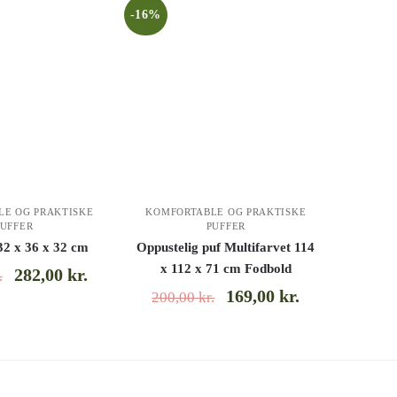
-16%
LE OG PRAKTISKE
KOMFORTABLE OG PRAKTISKE
PUFFER
PUFFER
32 x 36 x 32 cm
Oppustelig puf Multifarvet 114
x 112 x 71 cm Fodbold
282,00
kr.
.
169,00
kr.
200,00
kr.