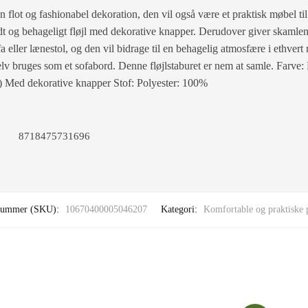
n flot og fashionabel dekoration, den vil også være et praktisk møbel t
ødt og behageligt fløjl med dekorative knapper. Derudover giver skamlen
ofa eller lænestol, og den vil bidrage til en behagelig atmosfære i ethv
lv bruges som et sofabord. Denne fløjlstaburet er nem at samle. Farve:
) Med dekorative knapper Stof: Polyester: 100%
8718475731696
nummer (SKU):
10670400005046207
Kategori:
Komfortable og praktiske 