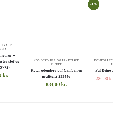
-1%
 PRAKTISKE
SOFA
angulær –
KOMFORTABLE OG PRAKTISKE
KOMFORTAB
ster stof og
PUFFER
85×72)
Keter udendørs puf Californien
Puf Beige 
00
kr.
grafitgrå 233446
286,00
kr
884,00
kr.