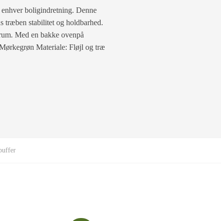
il enhver boligindretning. Denne
s træben stabilitet og holdbarhed.
ert rum. Med en bakke ovenpå
 Mørkegrøn Materiale: Fløjl og træ
puffer