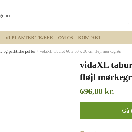
D
VI PLANTER TRÆER
OM OS
KONTAKT
e og praktiske puffer
/
vidaXL taburet 60 x 60 x 36 cm fløjl mørkegrøn
vidaXL tabur
fløjl mørkeg
696,00
kr.
Gå t