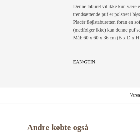
Denne taburet vil ikke kun være e
trendsættende puf er polstret i bl
Placér fløjlstaburetten foran en s
(medfølger ikke) kan denne puf se
Mål: 60 x 60 x 36 cm (B x D x H
EAN/GTIN
Vare
Andre købte også