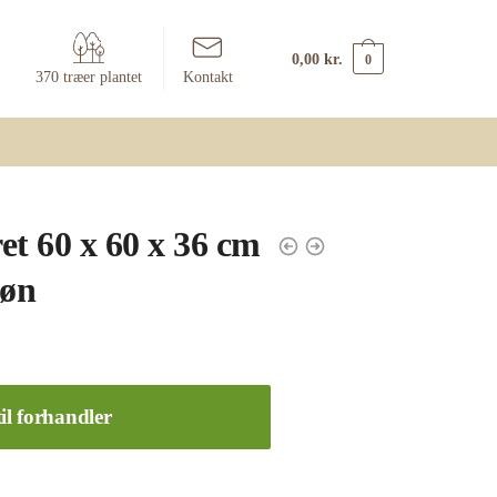
0,00
kr.
0
370 træer plantet
Kontakt
et 60 x 60 x 36 cm
røn
il forhandler