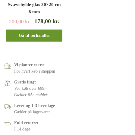
Svævehylde glas 30×20 cm
8 mm
178,00
kr.
200,00
kr.
Gå til forhandler
Vi planter et træ
For hvert køb i shoppen
Gratis fragt
Ved køb over 699,-
Gælder ikke møbler
Levering 1-3 hverdage
Gælder på lagervarer
Fuld returret
I 14 dage