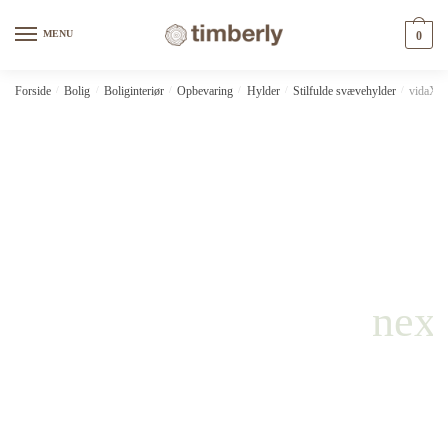
Skip
Skip
to
to
MENU
0
navigation
content
Forside
/
Bolig
/
Boliginteriør
/
Opbevaring
/
Hylder
/
Stilfulde svævehylder
/
vidaXL 