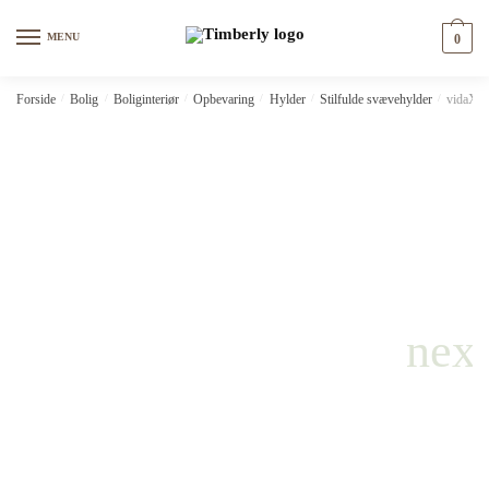
Skip
Skip
to
to
MENU
0
navigation
content
Forside
/
Bolig
/
Boliginteriør
/
Opbevaring
/
Hylder
/
Stilfulde svævehylder
/
vidaXL 