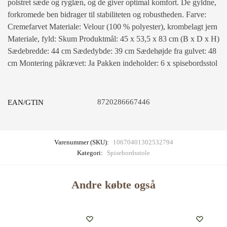
polstret sæde og ryglæn, og de giver optimal komfort. De gyldne,
forkromede ben bidrager til stabiliteten og robustheden. Farve:
Cremefarvet Materiale: Velour (100 % polyester), krombelagt jern
Materiale, fyld: Skum Produktmål: 45 x 53,5 x 83 cm (B x D x H)
Sædebredde: 44 cm Sædedybde: 39 cm Sædehøjde fra gulvet: 48
cm Montering påkrævet: Ja Pakken indeholder: 6 x spisebordsstol
8720286667446
EAN/GTIN
Varenummer (SKU):
10670401302532794
Kategori:
Spisebordsstole
Andre købte også