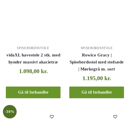
SPISEBORDSSTOLE
SPISEBORDSSTOLE
vidaXL havestole 2 stk. med
Rowico Gracy |
hynder massivt akacietræ
Spisebordsstol med stofsæde
| Mørkegrå m. sort
1.098,00
kr.
1.195,00
kr.
Gå til forhandler
Gå til forhandler
-30%