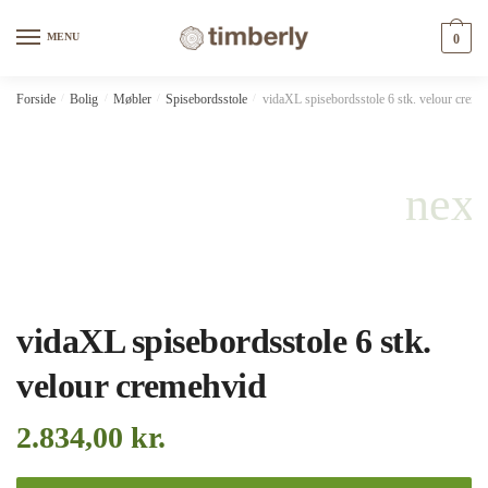
Skip
Skip
to
to
MENU
0
navigation
content
Forside
/
Bolig
/
Møbler
/
Spisebordsstole
/
vidaXL spisebordsstole 6 stk. velour creme
vidaXL spisebordsstole 6 stk.
velour cremehvid
2.834,00
kr.