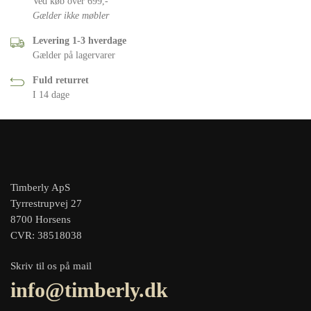
Ved køb over 699,-
Gælder ikke møbler
Levering 1-3 hverdage
Gælder på lagervarer
Fuld returret
I 14 dage
Timberly ApS
Tyrrestrupvej 27
8700 Horsens
CVR: 38518038
Skriv til os på mail
info@timberly.dk